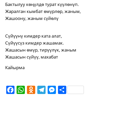
Бактылуу көңүлдө турат күүлөнүп.
Жаралган кымбат өмүрлөр, жаным,
Жашоону, жаным сүйөлү
Сүйүүнү кимдер ката алат,
Сүйүүсүз кимдер жашамак.
Жашасын өмүр, тирүүлүк, жаным
Жашасын сүйүү, махабат
Кайырма
Facebook
WhatsApp
Odnoklassniki
Telegram
Messenger
Share