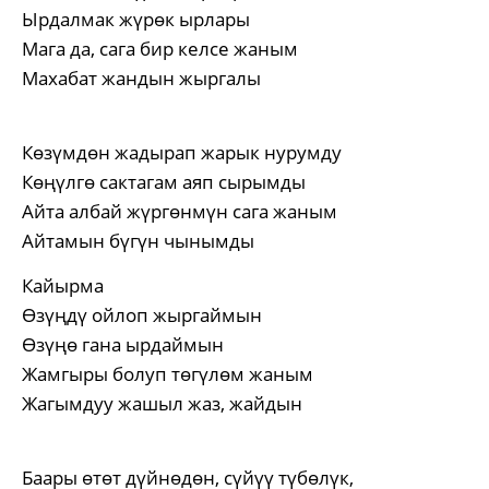
Ырдалмак жүрөк ырлары
Мага да, сага бир келсе жаным
Махабат жандын жыргалы
Көзүмдөн жадырап жарык нурумду
Көңүлгө сактагам аяп сырымды
Айта албай жүргөнмүн сага жаным
Айтамын бүгүн чынымды
Кайырма
Өзүңдү ойлоп жыргаймын
Өзүңө гана ырдаймын
Жамгыры болуп төгүлөм жаным
Жагымдуу жашыл жаз, жайдын
Баары өтөт дүйнөдөн, сүйүү түбөлүк,