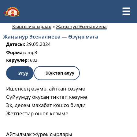
Кыргызча ырлар
»
Жаңынур Эсеналиева
Жаңынур Эсеналиева — Өзүңө мага
Датасы:
29.05.2024
Формат:
mp3
Көрүүлөр:
682
Жүктөп алуу
Угуу
Ишенсең өзүмө, айткан сөзүмө
Сүйүүмдү окусаң тиктеп көзүмө
Эх, десем махабат кошсо бизди
Жетпестир ошол кезиме
Айтылмак жүрөк сырлары