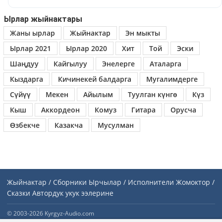
Ырлар жыйнактары
Жаны ырлар
Жыйнактар
Эн мыкты
Ырлар 2021
Ырлар 2020
Хит
Той
Эски
Шаңдуу
Кайгылуу
Энелерге
Аталарга
Кыздарга
Кичинекей балдарга
Мугалимдерге
Сүйүү
Мекен
Айылым
Туулган күнгө
Күз
Кыш
Аккордеон
Комуз
Гитара
Орусча
Өзбекче
Казакча
Мусулман
Жыйнактар / Сборники
Ырчылар / Исполнители
Жомоктор /
Сказки
Автордук укук ээлерине
© 2003-2026 Kyrgyz-Audio.com