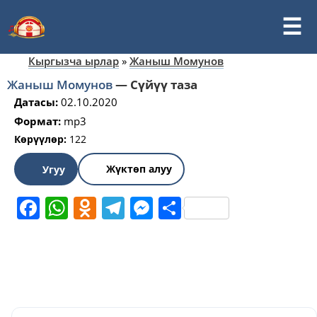
Кыргызча ырлар
»
Жаныш Момунов
Жаныш Момунов
—
Сүйүү таза
Датасы:
02.10.2020
Формат:
mp3
Көрүүлөр:
122
Жүктөп алуу
Угуу
Facebook
WhatsApp
Odnoklassniki
Telegram
Messenger
Share