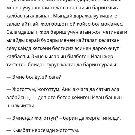
менен учурашпай келатса кашайып барин чыга
калбаспы алдынан. Мындай даражалуу кишиге
салам айтпай, жол бошотпой койсо болмок эмес.
Саламдашып, жол бериш үчүн атын жол четиндеги
ылайды карай бурары менен кайталап келаткан
сөзү кайда кеткени белгисиз эсинен дароо өчүп
калбаспы. Эмне кыларын билбеген Иван жер
тиктеген бойдон туруп калганда барин сурады:
— Эмне болду, эй сага?
— Жоготтум, жоготтум! Аны акчага да сатып ала
албайсың, — деп ого бетер кейиген Иван башын
шылкыйтты.
— Эмнеңди жоготтуң? – барин да жерге тигилди.
— Кымбат нерсемди жоготтум.