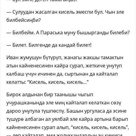
— Сулуудан жасалган кисель эмеспи бул. Чын эле
билбейсиңби?
— Билбейм. А Параська муну бышырганды билеби?
— Билет. Билгенде да кандай билет!
Иван жумушун бүтүрүп, жанагы жакшы тамактын
атын кайненесинен кайра сурап, жеткиче унутуп
калбаш үчүн ичинен да, сыртынан да кайталап
келатты: “Кисель, кисель, кисель…”
Бирок алдынан бир таанышы чыгып
учурашканында эле миң кайталап келаткан сөзү
дароо унутула түшпөспү. Башын ургуласа да эсине
түшүрө албаган ал уялбай эле кайра артына барып
кайненесинен сурап алып, “кисель, кисель, кисель”,
— деп кайталап, эми жолуккандардын эч кимиси