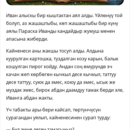
Иван алыскы бир кыштактан аял алды. Үйлөнүү той
болуп, аз жашаштыбы, көп жашаштыбы бир күнү
аялы Параска Иванды кандайдыр жумуш менен
апасына жиберди.
Кайненеси аны жакшы тосуп алды. Алдына
куурулган картошка, туздалган козу карын, балык
кошулган пирог койду. Андан соң өмүрүндө эч
качан жеп көрбөгөн кычкыл десе кычкыл, таттуу
десе таттуу, суюк да эмес, коюу да эмес, ысык же
муздак эмес, бирок абдан даамдуу тамак берди эле,
Иванга абдан жакты.
Үч табакты ары-бери кайсап, төртүнчүсүн
сурагандан уялып, кайненесинен сурап турду:
— Бул эмне деген тамагыңыз?