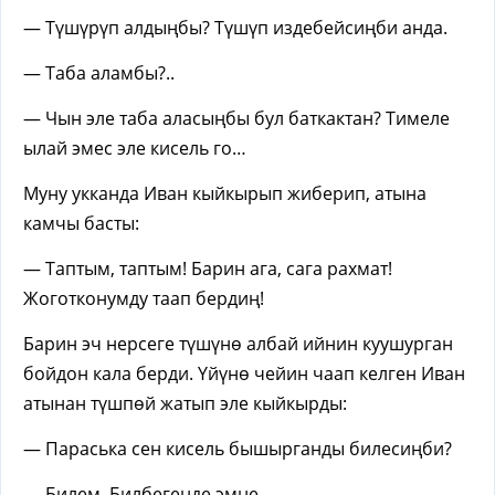
— Түшүрүп алдыңбы? Түшүп издебейсиңби анда.
— Таба аламбы?..
— Чын эле таба аласыңбы бул баткактан? Тимеле
ылай эмес эле кисель го…
Муну укканда Иван кыйкырып жиберип, атына
камчы басты:
— Таптым, таптым! Барин ага, сага рахмат!
Жоготконумду таап бердиң!
Барин эч нерсеге түшүнө албай ийнин куушурган
бойдон кала берди. Үйүнө чейин чаап келген Иван
атынан түшпөй жатып эле кыйкырды:
— Параська сен кисель бышырганды билесиңби?
— Билем. Билбегенде эмне.