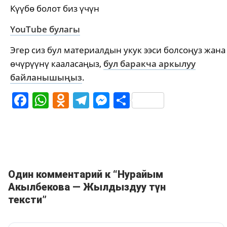
Күүбө болот биз үчүн
YouTube булагы
Эгер сиз бул материалдын укук ээси болсоңуз жана
өчүрүүнү кааласаңыз,
бул баракча аркылуу
байланышыңыз
.
Facebook
WhatsApp
Odnoklassniki
Telegram
Messenger
Share
Один комментарий к “Нурайым
Акылбекова — Жылдыздуу түн
тексти”