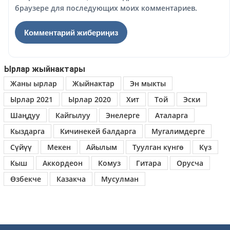
браузере для последующих моих комментариев.
Ырлар жыйнактары
Жаны ырлар
Жыйнактар
Эн мыкты
Ырлар 2021
Ырлар 2020
Хит
Той
Эски
Шаңдуу
Кайгылуу
Энелерге
Аталарга
Кыздарга
Кичинекей балдарга
Мугалимдерге
Сүйүү
Мекен
Айылым
Туулган күнгө
Күз
Кыш
Аккордеон
Комуз
Гитара
Орусча
Өзбекче
Казакча
Мусулман