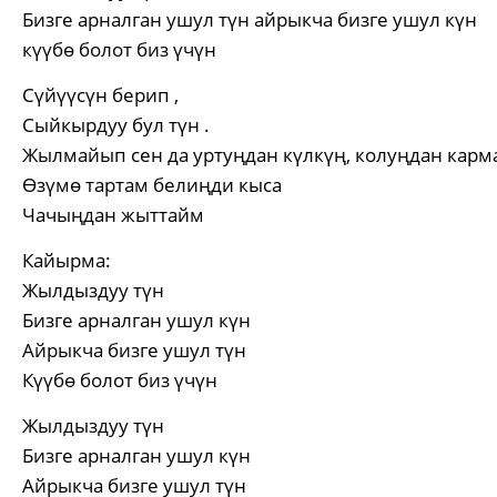
Бизге арналган ушул түн айрыкча бизге ушул күн
күүбө болот биз үчүн
Сүйүүсүн берип ,
Сыйкырдуу бул түн .
Жылмайып сен да уртуңдан күлкүң, колуңдан карм
Өзүмө тартам белиңди кыса
Чачыңдан жыттайм
Кайырма:
Жылдыздуу түн
Бизге арналган ушул күн
Айрыкча бизге ушул түн
Күүбө болот биз үчүн
Жылдыздуу түн
Бизге арналган ушул күн
Айрыкча бизге ушул түн