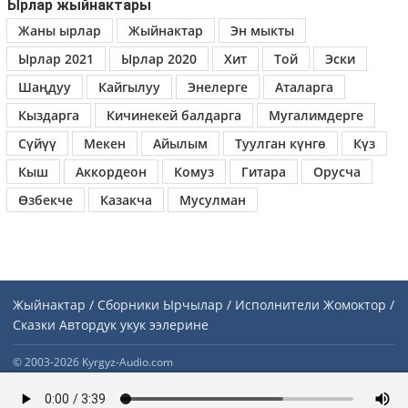
Ырлар жыйнактары
Жаны ырлар
Жыйнактар
Эн мыкты
Ырлар 2021
Ырлар 2020
Хит
Той
Эски
Шаңдуу
Кайгылуу
Энелерге
Аталарга
Кыздарга
Кичинекей балдарга
Мугалимдерге
Сүйүү
Мекен
Айылым
Туулган күнгө
Күз
Кыш
Аккордеон
Комуз
Гитара
Орусча
Өзбекче
Казакча
Мусулман
Жыйнактар / Сборники
Ырчылар / Исполнители
Жомоктор /
Сказки
Автордук укук ээлерине
© 2003-2026 Kyrgyz-Audio.com