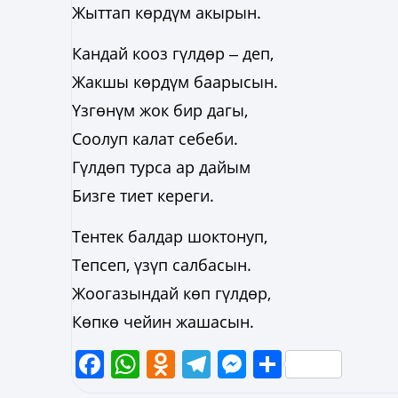
Жыттап көрдүм акырын.
Кандай кооз гүлдөр ‒ деп,
Жакшы көрдүм баарысын.
Үзгөнүм жок бир дагы,
Соолуп калат себеби.
Гүлдөп турса ар дайым
Бизге тиет кереги.
Тентек балдар шоктонуп,
Тепсеп, үзүп салбасын.
Жоогазындай көп гүлдөр,
Көпкө чейин жашасын.
Facebook
WhatsApp
Odnoklassniki
Telegram
Messenger
Share