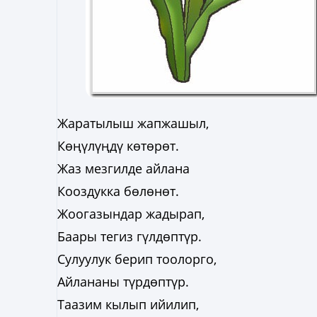
Жаратылыш жапжашыл,
Көңүлүңдү көтөрөт.
Жаз мезгилде айлана
Кооздукка бөлөнөт.
Жоогазындар жадырап,
Баары тегиз гүлдөптүр.
Сулуулук берип тоолорго,
Айлананы түрдөптүр.
Таазим кылып ийилип,