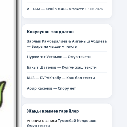
ALHAM — Кешір Жаным тексти
03.08.2026
Кокусунан тандалган
Зарлык Камбаралиев & Айганыш Абдиева
— Баарына чыдайм тексти
Нуржигит Уктамов — Өмүр тексти
Бакыт Шатенов — Күлгүн жаш тексти
КЫЗ — БУРАК тобу — Кош бол тексти
Абир Касенов — Спору нет
Жаңы комментарийлер
Аноним
к записи
Түмөнбай Колдошов —
Өмүр тексти