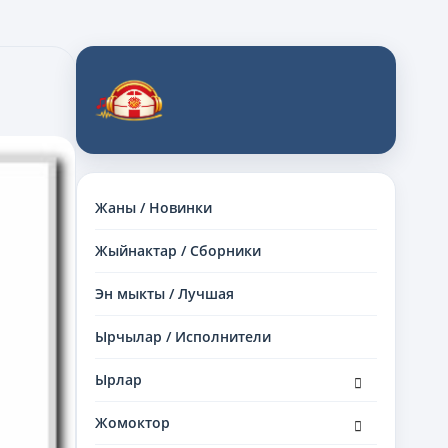
Жаны / Новинки
Жыйнактар / Сборники
Эн мыкты / Лучшая
Ырчылар / Исполнители
раскрыть
Ырлар
дочернее
меню
раскрыть
Жомоктор
дочернее