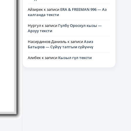
Айзирек
к записи
ERA & FREEMAN 996 — Аз
калганда тексти
Нургул
к записи
Гүлбү Ороскул кызы —
Арзуу тексти
Насирдинов Даниэль
к записи
Азиз
Батыров — Сүйүү таптым сүйүнчү
Алибек
к записи
Кызыл гүл тексти