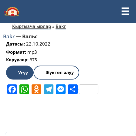
Кыргызча ырлар
»
Bakr
Bakr
—
Вальс
Датасы:
22.10.2022
Формат:
mp3
Көрүүлөр:
375
Жүктөп алуу
Угуу
Facebook
WhatsApp
Odnoklassniki
Telegram
Messenger
Share