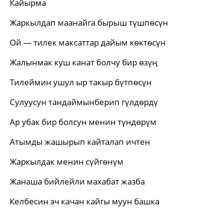
Кайырма
Жаркылдап маанайга бырыш түшпөсүн
Ой — тилек максаттар дайым көктөсүн
Жалынмак куш канат болчу бир өзүң
Тилеймин ушул ыр такыр бүтпөсүн
Сулуусун тандаймынберип гүлдөрдү
Ар убак бир болсун менин түндөрүм
Атымды жашырып кайталап ичтен
Жаркылдак менин сүйгөнүм
Жанаша бийлейли махабат жазба
Келбесин эч качан кайгы муун башка