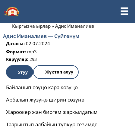
Кыргызча ырлар
»
Адис Иманалиев
Адис Иманалиев — Сүйгөнүм
Датасы:
02.07.2024
Формат:
mp3
Көрүүлөр:
293
Жүктөп алуу
Угуу
Байланып өзүңө кара көзүңө
Арбалып жүзүңө ширин сөзүңө
Жароокер жан биргем жаркылдагым
Таарынтып албайын түпкүр сезимде