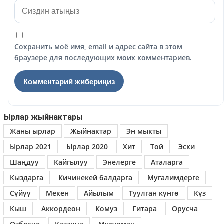
Сохранить моё имя, email и адрес сайта в этом
браузере для последующих моих комментариев.
Ырлар жыйнактары
Жаны ырлар
Жыйнактар
Эн мыкты
Ырлар 2021
Ырлар 2020
Хит
Той
Эски
Шаңдуу
Кайгылуу
Энелерге
Аталарга
Кыздарга
Кичинекей балдарга
Мугалимдерге
Сүйүү
Мекен
Айылым
Туулган күнгө
Күз
Кыш
Аккордеон
Комуз
Гитара
Орусча