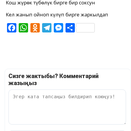
Кош жүрөк түбөлүк бирге бир соксун
Кел жанып ойноп күлүп бирге жаркылдап
Facebook
WhatsApp
Odnoklassniki
Telegram
Messenger
Share
Сизге жактыбы? Комментарий
жазыңыз