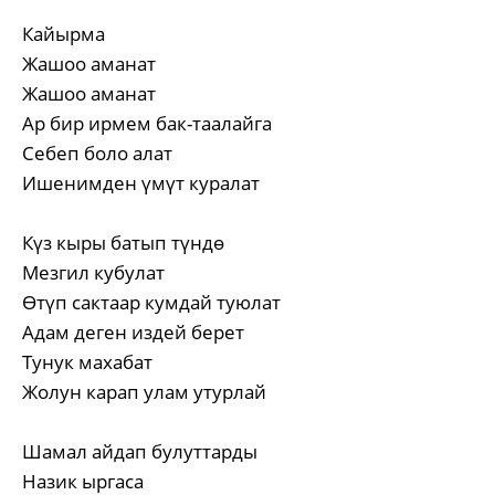
Кайырма
Жашоо аманат
Жашоо аманат
Ар бир ирмем бак-таалайга
Себеп боло алат
Ишенимден үмүт куралат
Күз кыры батып түндө
Мезгил кубулат
Өтүп сактаар кумдай туюлат
Адам деген издей берет
Тунук махабат
Жолун карап улам утурлай
Шамал айдап булуттарды
Назик ыргаса