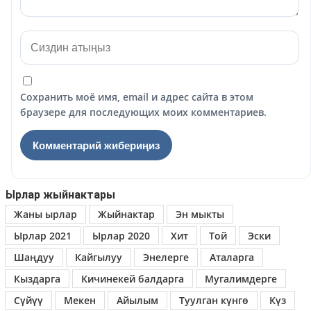
Сохранить моё имя, email и адрес сайта в этом
браузере для последующих моих комментариев.
Ырлар жыйнактары
Жаны ырлар
Жыйнактар
Эн мыкты
Ырлар 2021
Ырлар 2020
Хит
Той
Эски
Шаңдуу
Кайгылуу
Энелерге
Аталарга
Кыздарга
Кичинекей балдарга
Мугалимдерге
Сүйүү
Мекен
Айылым
Туулган күнгө
Күз