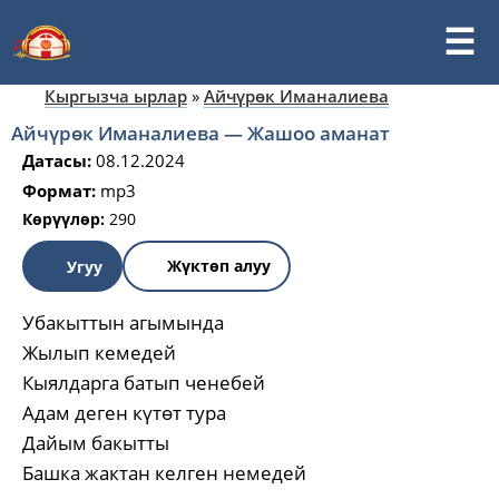
Кыргызча ырлар
»
Айчүрөк Иманалиева
Айчүрөк Иманалиева — Жашоо аманат
Датасы:
08.12.2024
Формат:
mp3
Көрүүлөр:
290
Жүктөп алуу
Угуу
Убакыттын агымында
Жылып кемедей
Кыялдарга батып ченебей
Адам деген күтөт тура
Дайым бакытты
Башка жактан келген немедей