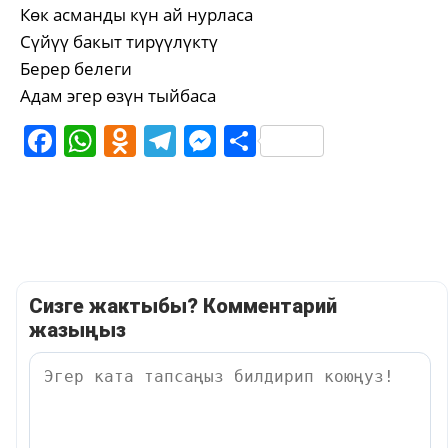
Көк асманды күн ай нурласа
Сүйүү бакыт тирүүлүктү
Берер белеги
Адам эгер өзүн тыйбаса
Facebook
WhatsApp
Odnoklassniki
Telegram
Messenger
Share
Сизге жактыбы? Комментарий
жазыңыз