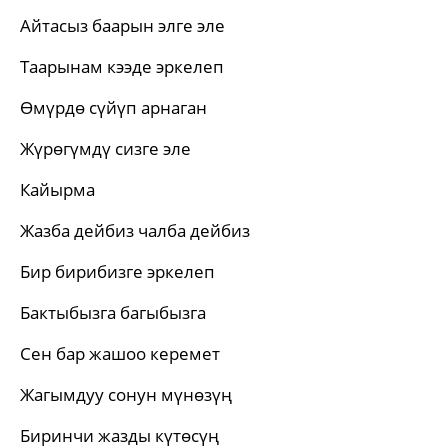
Айтасыз баарын элге эле
Таарынам кээде эркелеп
Өмүрдө сүйүп арнаган
Жүрөгүмдү сизге эле
Кайырма
Жазба дейбиз чалба дейбиз
Бир бирибизге эркелеп
Бактыбызга багыбызга
Сен бар жашоо керемет
Жагымдуу сонун мүнөзүң
Биринчи жазды күтөсүң