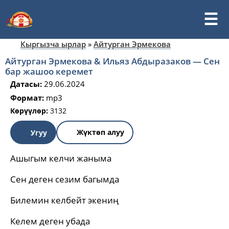
Кыргызча ырлар
»
Айтурган Эрмекова
Айтурган Эрмекова & Ильяз Абдыразаков — Сен
бар жашоо керемет
Датасы:
29.06.2024
Формат:
mp3
Көрүүлөр:
3132
Жүктөп алуу
Угуу
Ашыгым келчи жаныма
Сен деген сезим багымда
Билемин келбейт экениң
Келем деген убада