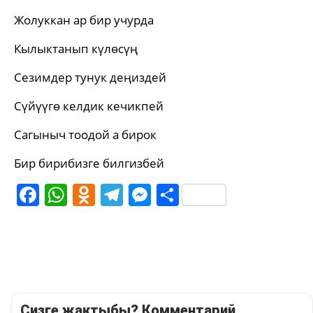
Жолуккан ар бир учурда
Кылыктанып күлөсүң
Сезимдер тунук деңиздей
Сүйүүгө келдик кечикпей
Сагыныч тоодой а бирок
Бир бирибизге билгизбей
Facebook
WhatsApp
Odnoklassniki
Telegram
Messenger
Share
Сизге жактыбы? Комментарий