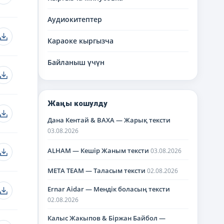
Аудиокитептер
Караоке кыргызча
Байланыш үчүн
Жаңы кошулду
Дана Кентай & BAXA — Жарық тексти
03.08.2026
ALHAM — Кешір Жаным тексти
03.08.2026
META TEAM — Таласым тексти
02.08.2026
Ernar Aidar — Мендік боласың тексти
02.08.2026
Калыс Жакыпов & Біржан Байбол —