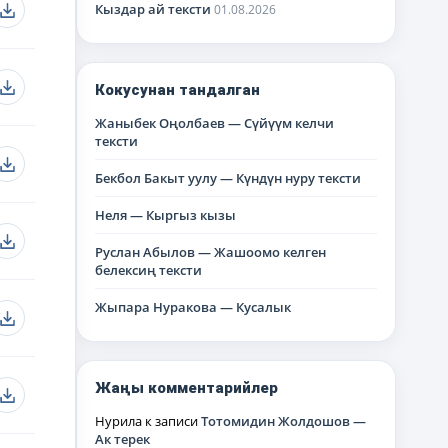
Кыздар ай тексти
01.08.2026
Кокусунан тандалган
Жаныбек Оңолбаев — Сүйүүм келчи
тексти
Бекбол Бакыт уулу — Күндүн нуру тексти
Неля — Кыргыз кызы
Руслан Абылов — Жашоомо келген
белексиң тексти
Жыпара Нуракова — Кусалык
Жаңы комментарийлер
Нурила
к записи
Тотомидин Жолдошов —
Ак терек