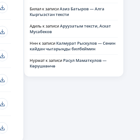
Билал
к записи
Азиз Батыров — Алга
Кыргызстан тексти
Адиль
к записи
Аруузатым тексти, Аскат
Мусабеков
Ннн
к записи
Калмурат Рыскулов — Сенин
кайдан чыгарыңды билбеймин
Нурмат
к записи
Расул Маматкулов —
Көрүшкөнчө