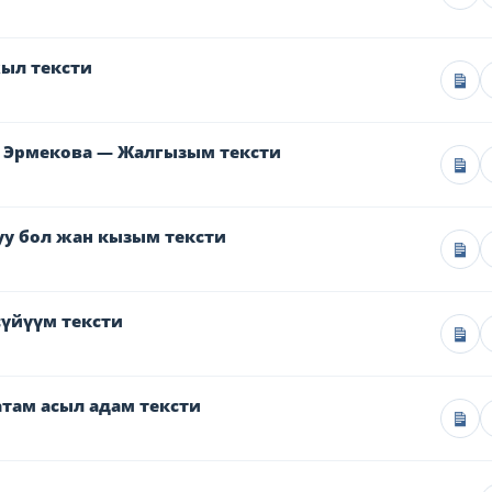
ыл тексти
н Эрмекова — Жалгызым тексти
уу бол жан кызым тексти
сүйүүм тексти
там асыл адам тексти