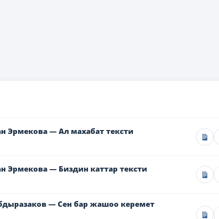
н Эрмекова — Ал махабат тексти
н Эрмекова — Биздин каттар тексти
бдыразаков — Сен бар жашоо керемет