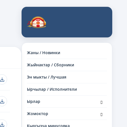
Жаны / Новинки
Жыйнактар / Сборники
Эн мыкты / Лучшая
Ырчылар / Исполнители
раскрыть
Ырлар
дочернее
меню
раскрыть
Жомоктор
дочернее
меню
Кыргызча минусовка