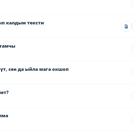
ып калдым тексти
 тамчы
үт, сен да ыйла мага окшоп
лет?
лма