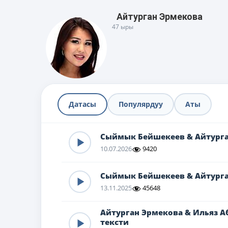
Айтурган Эрмекова
47 ыры
Датасы
Популярдуу
Аты
Сыймык Бейшекеев & Айтурга
10.07.2026
9420
Сыймык Бейшекеев & Айтурга
13.11.2025
45648
Айтурган Эрмекова & Ильяз А
тексти