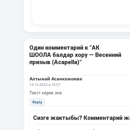
Один комментарий к “АК
ШООЛА балдар хору — Весенний
призыв (Acapella)”
Алтынай Асанкожоева
:
14.12.2022 в 10:57
Текст керек эле
Reply
Сизге жактыбы? Комментарий 