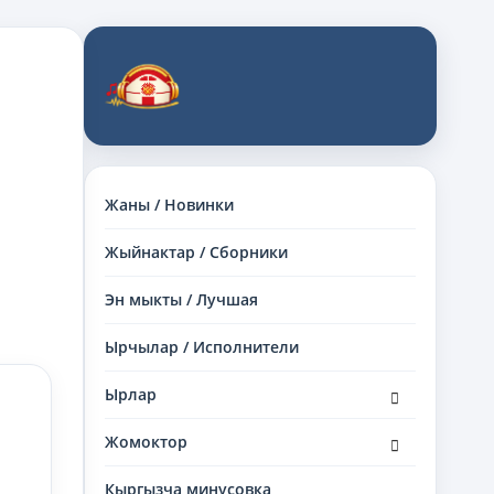
Жаны / Новинки
Жыйнактар / Сборники
Эн мыкты / Лучшая
Ырчылар / Исполнители
раскрыть
Ырлар
дочернее
меню
раскрыть
Жомоктор
дочернее
меню
Кыргызча минусовка