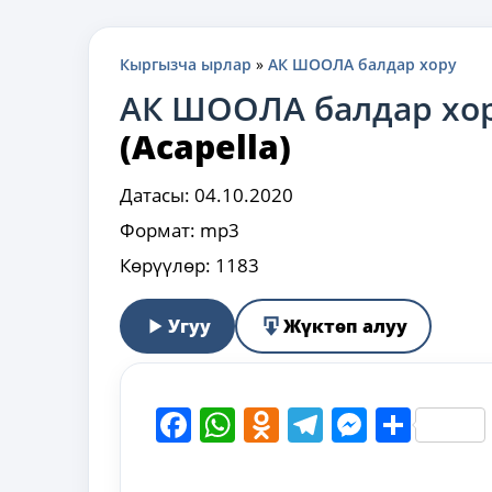
Кыргызча ырлар
»
АК ШООЛА балдар хору
АК ШООЛА балдар хо
(Acapella)
Датасы:
04.10.2020
Формат:
mp3
Көрүүлөр:
1183
Угуу
Жүктөп алуу
Facebook
WhatsApp
Odnoklassni
Telegram
Messen
Shar