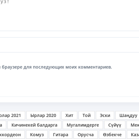
том браузере для последующих моих комментариев.
рлар 2021
Ырлар 2020
Хит
Той
Эски
Шаңдуу
а
Кичинекей балдарга
Мугалимдерге
Сүйүү
Ме
ккордеон
Комуз
Гитара
Орусча
Өзбекче
Каз