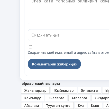
Сохранить моё имя, email и адрес сайта в э
Ырлар жыйнактары
Жаны ырлар
Жыйнактар
Эн мыкты
Ы
Кайгылуу
Энелерге
Аталарга
Кыздарг
Айылым
Туулган күнгө
Күз
Кыш
А