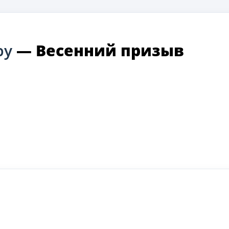
ру
—
Весенний призыв
ki
ger
e