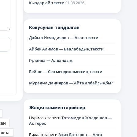
Кыздар ай тексти
01.08.2026
Кокусунан тандалган
Дайыр Исмадияров — Азап тексти
Айбек Алимов — Баалабадың тексти
Гүланда — Алдандың
Бейше — Сен мендик эмессиң тексти
Мурадил Данияров — Айта албайсыңбы?
Жаңы комментарийлер
Нурила
к записи
Тотомидин Жолдошов —
кен
Ак терек
акча
Билал
к записи
Азиз Батыров — Алга