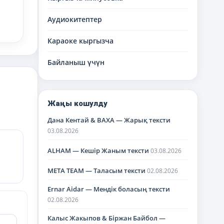
Аудиокитептер
Караоке кыргызча
Байланыш үчүн
Жаңы кошулду
Дана Кентай & BAXA — Жарық тексти
03.08.2026
ALHAM — Кешір Жаным тексти
03.08.2026
META TEAM — Таласым тексти
02.08.2026
Ernar Aidar — Мендік боласың тексти
02.08.2026
Калыс Жакыпов & Біржан Байбол —