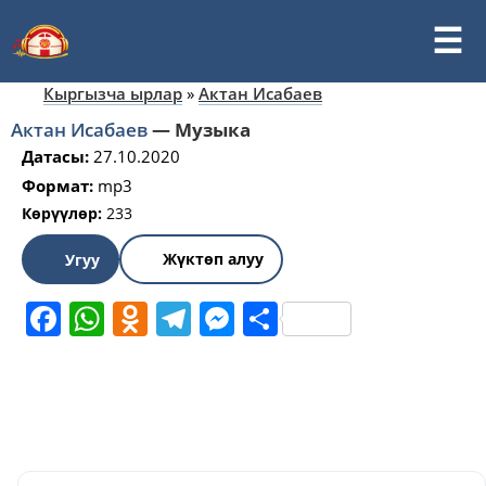
Кыргызча ырлар
»
Актан Исабаев
Актан Исабаев
—
Музыка
Датасы:
27.10.2020
Формат:
mp3
Көрүүлөр:
233
Жүктөп алуу
Угуу
Facebook
WhatsApp
Odnoklassniki
Telegram
Messenger
Share