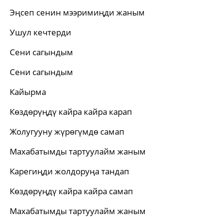
Эңсеп сенин мээримиңди жаным
Ушул кечтерди
Сени сагындым
Сени сагындым
Кайырма
Көздөрүңдү кайра кайра карап
Жолугууну жүрөгүмдө самап
Махабатымды тартуулайм жаным
Карегиңди жолдоруңа тандап
Көздөрүңдү кайра кайра самап
Махабатымды тартуулайм жаным