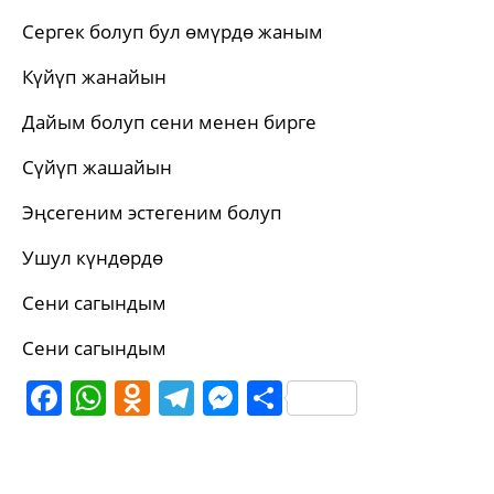
Сергек болуп бул өмүрдө жаным
Күйүп жанайын
Дайым болуп сени менен бирге
Сүйүп жашайын
Эңсегеним эстегеним болуп
Ушул күндөрдө
Сени сагындым
Сени сагындым
Facebook
WhatsApp
Odnoklassniki
Telegram
Messenger
Share