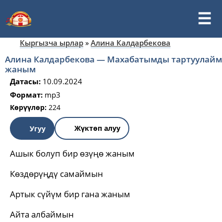
Кыргызча ырлар
»
Алина Калдарбекова
Алина Калдарбекова — Махабатымды тартуулайм
жаным
Датасы:
10.09.2024
Формат:
mp3
Көрүүлөр:
224
Жүктөп алуу
Угуу
Ашык болуп бир өзүңө жаным
Көздөрүңдү самаймын
Артык сүйүм бир гана жаным
Айта албаймын