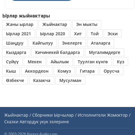
Ырлар жыйнактары
Жаны ырлар
Жыйнактар
Эн мыкты
Ырлар 2021
Ырлар 2020
Хит
Той
Эски
Шаңдуу
Кайгылуу
Энелерге
Аталарга
Кыздарга
Кичинекей балдарга
Мугалимдерге
Сүйүү
Мекен
Айылым
Туулган күнгө
Күз
Кыш
Аккордеон
Комуз
Гитара
Орусча
Өзбекче
Казакча
Мусулман
Жыйнактар / Сборники
Ырчылар / Исполнители
Жомоктор /
Сказки
Автордук укук ээлерине
© 2003-2026 Kyrgyz-Audio.com