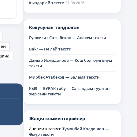
Кыздар ай тексти
01.08.2026
Кокусунан тандалган
Гүлжигит Сатыбеков — Апакем тексти
кен
Bakr — Не лей тексти
акча
Дайыр Исмадияров — Кош бол, сүйгөнүм
тексти
Мирбек Атабеков — Балама тексти
КЫЗ — БУРАК тобу — Сагындым туулган
жер сени тексти
Жаңы комментарийлер
Аноним
к записи
Түмөнбай Колдошов —
Өмүр тексти