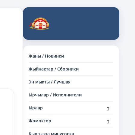
Жаны / Новинки
Жыйнактар / Сборники
Эн мыкты / Лучшая
Ырчылар / Исполнители
раскрыть
Ырлар
дочернее
меню
раскрыть
Жомоктор
дочернее
меню
Кыргызча минусовка