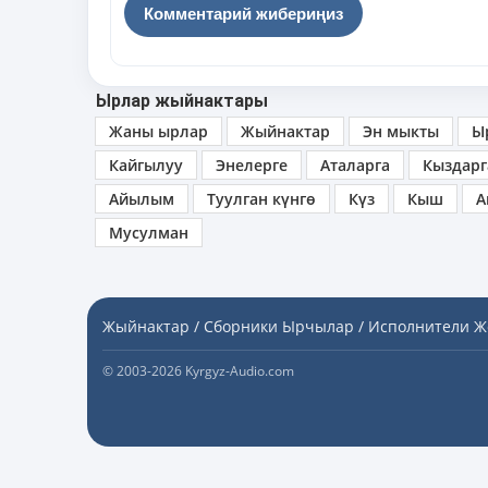
Ырлар жыйнактары
Жаны ырлар
Жыйнактар
Эн мыкты
Ы
Кайгылуу
Энелерге
Аталарга
Кыздарг
Айылым
Туулган күнгө
Күз
Кыш
А
Мусулман
Жыйнактар / Сборники
Ырчылар / Исполнители
Ж
© 2003-2026 Kyrgyz-Audio.com