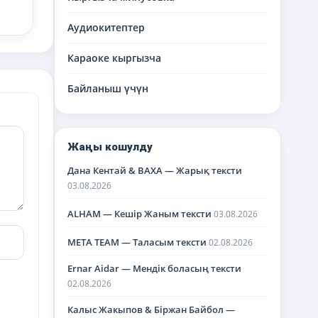
Аудиокитептер
Караоке кыргызча
Байланыш үчүн
Жаңы кошулду
Дана Кентай & BAXA — Жарық тексти
03.08.2026
ALHAM — Кешір Жаным тексти
03.08.2026
META TEAM — Таласым тексти
02.08.2026
Ernar Aidar — Мендік боласың тексти
02.08.2026
Калыс Жакыпов & Біржан Байбол —