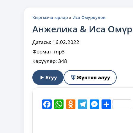
Кыргызча ырлар
»
Иса Омуркулов
Анжелика & Иса Омүр
Датасы:
16.02.2022
Формат:
mp3
Көрүүлөр:
348
Угуу
Жүктөп алуу
Facebook
WhatsApp
Odnoklassni
Telegram
Messen
Shar