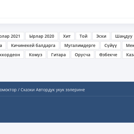
рлар 2021
Ырлар 2020
Хит
Той
Эски
Шаңдуу
а
Кичинекей балдарга
Мугалимдерге
Сүйүү
Ме
ккордеон
Комуз
Гитара
Орусча
Өзбекче
Каз
омоктор / Сказки
Автордук укук ээлерине