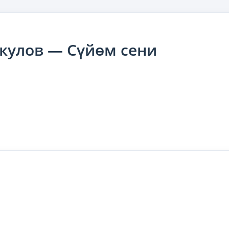
кулов — Сүйөм сени
ki
ger
e