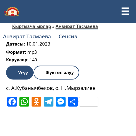
Кыргызча ырлар
»
Анзират Тасмаева
Анзират Тасмаева — Сенсиз
Датасы:
10.01.2023
Формат:
mp3
Көрүүлөр:
140
Жүктөп алуу
Угуу
с. А.Кубанычбеков, о. Н.Мырзалиев
Facebook
WhatsApp
Odnoklassniki
Telegram
Messenger
Share