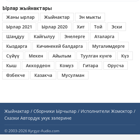
Ырлар жыйнактары
Жаны ырлар
Жыйнактар
Эн мыкты
Ырлар 2021
Ырлар 2020
Хит
Той
Эски
Шаңдуу
Кайгылуу
Энелерге
Аталарга
Кыздарга
Кичинекей балдарга
Мугалимдерге
Сүйүү
Мекен
Айылым
Туулган күнгө
Күз
Кыш
Аккордеон
Комуз
Гитара
Орусча
Өзбекче
Казакча
Мусулман
Жыйнактар / Сборники
Ырчылар / Исполнители
Жомоктор /
Сказки
Автордук укук ээлерине
© 2003-2026 Kyrgyz-Audio.com