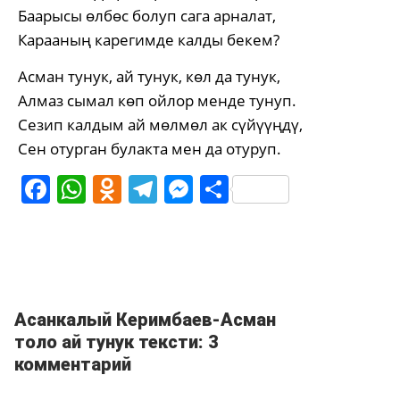
Баарысы өлбөс болуп сага арналат,
Карааның карегимде калды бекем?
Асман тунук, ай тунук, көл да тунук,
Алмаз сымал көп ойлор менде тунуп.
Сезип калдым ай мөлмөл ак сүйүүңдү,
Сен отурган булакта мен да отуруп.
Facebook
WhatsApp
Odnoklassniki
Telegram
Messenger
Share
Асанкалый Керимбаев-Асман
толо ай тунук тексти: 3
комментарий