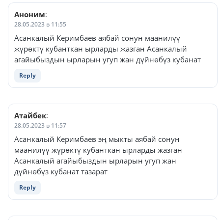
Аноним
:
28.05.2023 в 11:55
Асанкалый Керимбаев аябай сонун маанилүү
жүрөктү кубанткан ырларды жазган Асанкалый
агайыбыздын ырларын угуп жан дүйнөбүз кубанат
Reply
Атайбек
:
28.05.2023 в 11:57
Асанкалый Керимбаев эң мыкты аябай сонун
маанилүү жүрөктү кубанткан ырларды жазган
Асанкалый агайыбыздын ырларын угуп жан
дүйнөбүз кубанат тазарат
Reply