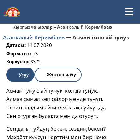
Кыргызча ырлар
»
Асанкалый Керимбаев
Асанкалый Керимбаев
—
Асман толо ай тунук
Датасы:
11.07.2020
Формат:
mp3
Көрүүлөр:
3372
Жүктөп алуу
Угуу
Асман тунук, ай тунук, көл да тунук,
Алмаз сымал көп ойлор менде тунуп.
Сезип калдым ай мөлмөл ак сүйүүңдү,
Сен отурган булакта мен да отуруп.
Сен дагы туйдуң бекен, сездиң бекен?
Махабат күүсүн черттим мен бир нече.