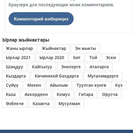
браузере для последующих моих комментариев.
Ырлар жыйнактары
Жаны ырлар
Жыйнактар
Эн мыкты
Ырлар 2021
Ырлар 2020
Хит
Той
Эски
Шаңдуу
Кайгылуу
Энелерге
Аталарга
Кыздарга
Кичинекей балдарга
Мугалимдерге
Сүйүү
Мекен
Айылым
Туулган күнгө
Күз
Кыш
Аккордеон
Комуз
Гитара
Орусча
Өзбекче
Казакча
Мусулман