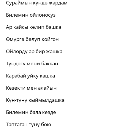
Сураймын күндө жардам
Билемин ойлоносуз
Ар кайсы келип башка
Өмүргө бөлүп койгон
Ойлорду ар бир жашка
Түндөсү мени баккан
Карабай уйку кашка
Кезекти мен алайын
Күн-түнү кыймылдашка
Билемин бала кезде
Таптаган түнү бою