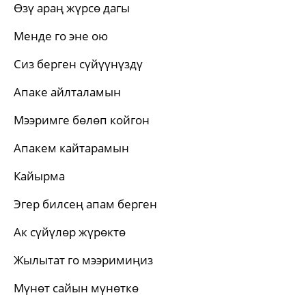
Өзү араң жүрсө дагы
Менде го эне ою
Сиз берген сүйүүнүздү
Апаке айлталамын
Мээримге бөлөп койгон
Апакем кайтарамын
Кайырма
Эгер билсең апам берген
Ак сүйүлөр жүрөктө
Жылытат го мээримиңиз
Мүнөт сайын мүнөткө