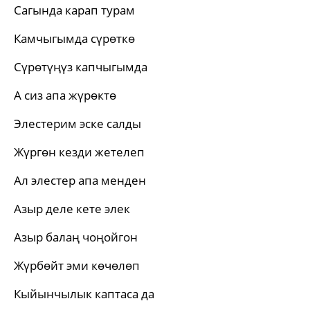
Сагында карап турам
Камчыгымда сүрөткө
Сүрөтүңүз капчыгымда
А сиз апа жүрөктө
Элестерим эске салды
Жүргөн кезди жетелеп
Ал элестер апа менден
Азыр деле кете элек
Азыр балаң чоңойгон
Жүрбөйт эми көчөлөп
Кыйынчылык каптаса да