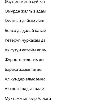
Өзүнөн мени сүйгөн
Өмүрдө жалгыз адам
Кучагын дайым ачат
Болсо да далай катам
Көтөрүп чуркасам да
Ак сүтүн актайм апам
Жүрөктө тилегимди
Барака жазып атам
Ал күндөр алыс эмес
Аз гана калды кадам
Муктажмын бир Аллага