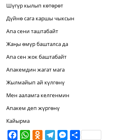
Шүгүр кылып көтөрөт
Дүйнө сага каршы чыксын
Апа сени таштабайт
Жаңы өмүр башталса да
Апа сен жок баштабайт
Апакемдин жагат мага
Жылмайып ай күлгөнү
Мен ааламга келгенмин
Апакем деп жүргөнү
Кайырма
Facebook
WhatsApp
Odnoklassniki
Telegram
Messenger
Share