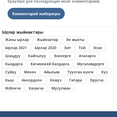
браузере для последующих моих комментариев.
Ырлар жыйнактары
Жаны ырлар
Жыйнактар
Эн мыкты
Ырлар 2021
Ырлар 2020
Хит
Той
Эски
Шаңдуу
Кайгылуу
Энелерге
Аталарга
Кыздарга
Кичинекей балдарга
Мугалимдерге
Сүйүү
Мекен
Айылым
Туулган күнгө
Күз
Кыш
Аккордеон
Комуз
Гитара
Орусча
Өзбекче
Казакча
Мусулман