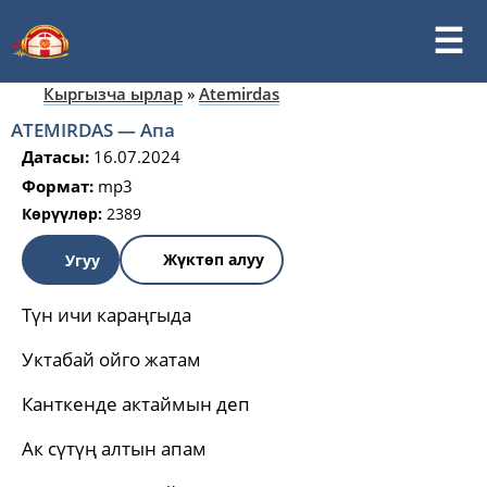
Кыргызча ырлар
»
Atemirdas
ATEMIRDAS — Aпа
Датасы:
16.07.2024
Формат:
mp3
Көрүүлөр:
2389
Жүктөп алуу
Угуу
Түн ичи караңгыда
Уктабай ойго жатам
Канткенде актаймын деп
Ак сүтүң алтын апам