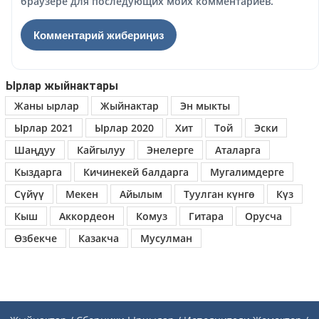
браузере для последующих моих комментариев.
Ырлар жыйнактары
Жаны ырлар
Жыйнактар
Эн мыкты
Ырлар 2021
Ырлар 2020
Хит
Той
Эски
Шаңдуу
Кайгылуу
Энелерге
Аталарга
Кыздарга
Кичинекей балдарга
Мугалимдерге
Сүйүү
Мекен
Айылым
Туулган күнгө
Күз
Кыш
Аккордеон
Комуз
Гитара
Орусча
Өзбекче
Казакча
Мусулман