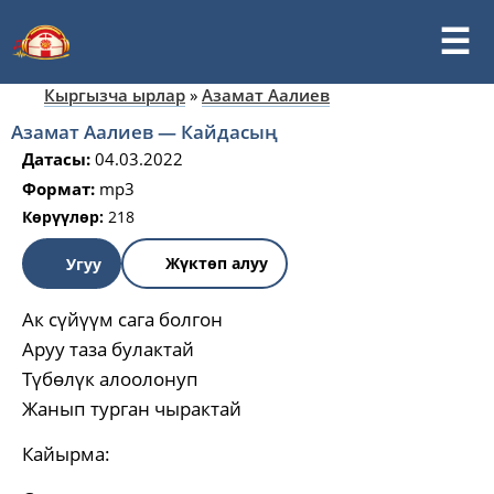
Кыргызча ырлар
»
Азамат Аалиев
Азамат Аалиев — Кайдасың
Датасы:
04.03.2022
Формат:
mp3
Көрүүлөр:
218
Жүктөп алуу
Угуу
Ак сүйүүм сага болгон
Аруу таза булактай
Түбөлүк алоолонуп
Жанып турган чырактай
Кайырма: