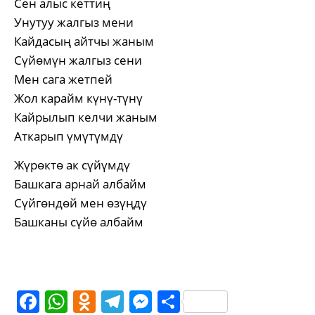
Сен алыс кеттиң
Унутуу жалгыз мени
Кайдасың айтчы жаным
Сүйөмүн жалгыз сени
Мен сага жетпей
Жол карайм күнү-түнү
Кайрылып келчи жаным
Аткарып үмүтүмдү
Жүрөктө ак сүйүмдү
Башкага арнай албайм
Сүйгөндөй мен өзүңдү
Башканы сүйө албайм
Facebook
WhatsApp
Odnoklassniki
Telegram
Messenger
Share