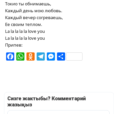
Токио ты обнимаешь,
Каждый день мою любовь.
Каждый вечер согреваешь,
Ее своим теплом.
La la la la la love you
La la la la la love you
Припев:
Facebook
WhatsApp
Odnoklassniki
Telegram
Messenger
Share
Сизге жактыбы? Комментарий
жазыңыз