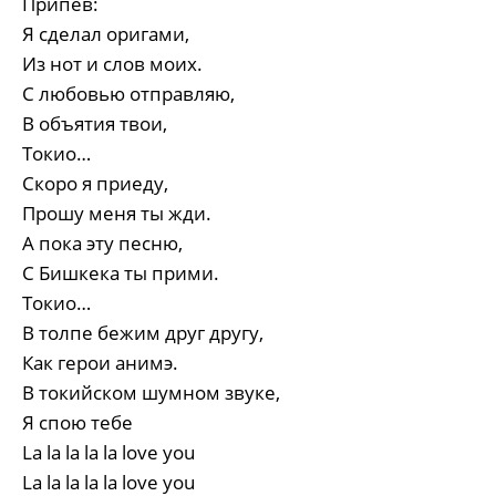
Припев:
Я сделал оригами,
Из нот и слов моих.
С любовью отправляю,
В объятия твои,
Токио…
Скоро я приеду,
Прошу меня ты жди.
А пока эту песню,
С Бишкека ты прими.
Токио…
В толпе бежим друг другу,
Как герои анимэ.
В токийском шумном звуке,
Я спою тебе
La la la la la love you
La la la la la love you