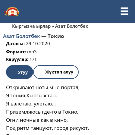
Кыргызча ырлар
»
Азат Болотбек
Азат Болотбек
—
Токио
Датасы:
29.10.2020
Формат:
mp3
Көрүүлөр:
171
Жүктөп алуу
Угуу
Открывают ноты мне портал,
Япония-Кыргызстан.
Я взлетаю, улетаю…
Приземляюсь где-то в Токио,
Огни ночные как в кино,
Под ритм танцуют, город рисуют.