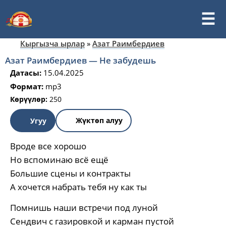
Кыргызча ырлар
»
Азат Раимбердиев
Азат Раимбердиев — Не забудешь
Датасы:
15.04.2025
Формат:
mp3
Көрүүлөр:
250
Жүктөп алуу
Угуу
Вроде все хорошо
Но вспоминаю всё ещё
Большие сцены и контракты
А хочется набрать тебя ну как ты
Помнишь наши встречи под луной
Сендвич с газировкой и карман пустой