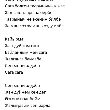
Сага болгон таарынычым нет
Жөн эле таарына бербе
Таарыныч не экенин билбе
Жаман сөз жаман көздү илбе
Кайырма:
Жан дүйнөм сага
Байландым мен сага
Жалганга байлаба
Сен мени алдаба
Сага сага
Сен мени алдаба
Жан дүйнөм сен деп
Өзгөнү издебейм
Жалыңдайм сен барда