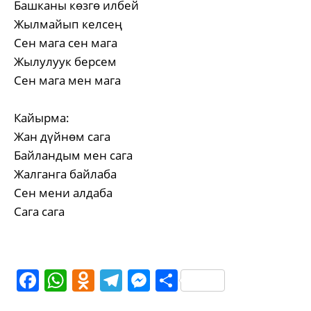
Башканы көзгө илбей
Жылмайып келсең
Сен мага сен мага
Жылулуук берсем
Сен мага мен мага
Кайырма:
Жан дүйнөм сага
Байландым мен сага
Жалганга байлаба
Сен мени алдаба
Сага сага
Facebook
WhatsApp
Odnoklassniki
Telegram
Messenger
Share