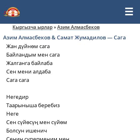
Кыргызча ырлар
»
Азим Алмасбеков
Азим Алмасбеков & Самат Жумадилов — Сага
Жан дүйнөм сага
Байландым мен сага
Жалганга байлаба
Сен мени алдаба
Сага сага
Негедир
Таарыныша беребиз
Неге
Сен сүйөсүң мен сүйөм
Болсун ишенич
Сенин суперменим мен