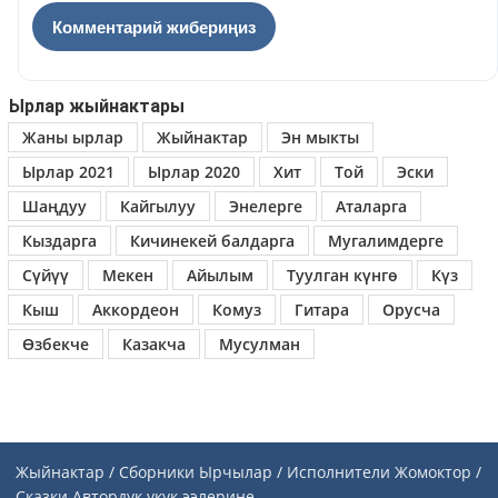
Ырлар жыйнактары
Жаны ырлар
Жыйнактар
Эн мыкты
Ырлар 2021
Ырлар 2020
Хит
Той
Эски
Шаңдуу
Кайгылуу
Энелерге
Аталарга
Кыздарга
Кичинекей балдарга
Мугалимдерге
Сүйүү
Мекен
Айылым
Туулган күнгө
Күз
Кыш
Аккордеон
Комуз
Гитара
Орусча
Өзбекче
Казакча
Мусулман
Жыйнактар / Сборники
Ырчылар / Исполнители
Жомоктор /
Сказки
Автордук укук ээлерине