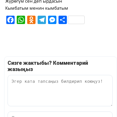
Жүрөгүм сен деп ырдасын
Кымбатым менин кымбатым
Facebook
WhatsApp
Odnoklassniki
Telegram
Messenger
Share
Сизге жактыбы? Комментарий
жазыңыз