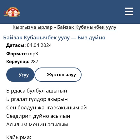
Кыргызча ырлар
»
Байзак Кубанычбек уулу
Байзак Кубанычбек уулу — Биз дүйнө
Датасы:
04.04.2024
Формат:
mp3
Көрүүлөр:
287
Жүктөп алуу
Угуу
Ырдаса булбул ашыгын
Ыргалат гүлдор акырын
Сен болдун жанга жакыным ай
Сездирип дүйно асылын
Асылым менин асылым
Кайырма: