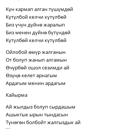
Күн кармап алган түшүмдөй
Күтүлбой келчи күтүлбөй
Биз үчүн дүйнө жаралып
Биз менен дүйнө бүтүндөй
Күтүлбөй келчи күтүлбөй
Ойлобой өмүр жалганын
От болуп жанып алгамын
Өчүрбөй ошол сезимди ай
Өзүңө келет арнагым
Ардагым менин ардагым
Кайырма
Ай жылдыз болуп сырдашым
Ашыктык ырын тындасын
Түнөгөн болбойт жалгыздык ай