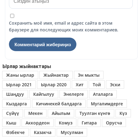
Сохранить моё имя, email и адрес сайта в этом
браузере для последующих моих комментариев.
Ырлар жыйнактары
Жаны ырлар
Жыйнактар
Эн мыкты
Ырлар 2021
Ырлар 2020
Хит
Той
Эски
Шаңдуу
Кайгылуу
Энелерге
Аталарга
Кыздарга
Кичинекей балдарга
Мугалимдерге
Сүйүү
Мекен
Айылым
Туулган күнгө
Күз
Кыш
Аккордеон
Комуз
Гитара
Орусча
Өзбекче
Казакча
Мусулман