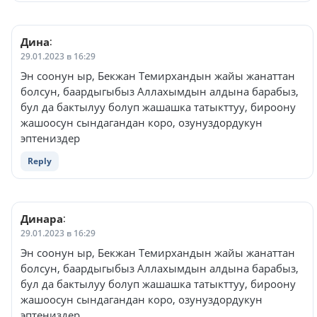
Дина
:
29.01.2023 в 16:29
Эн соонун ыр, Бекжан Темирхандын жайы жанаттан
болсун, баардыгыбыз Аллахымдын алдына барабыз,
бул да бактылуу болуп жашашка татыкттуу, бироону
жашоосун сындагандан коро, озунуздордукун
эптениздер
Reply
Динара
:
29.01.2023 в 16:29
Эн соонун ыр, Бекжан Темирхандын жайы жанаттан
болсун, баардыгыбыз Аллахымдын алдына барабыз,
бул да бактылуу болуп жашашка татыкттуу, бироону
жашоосун сындагандан коро, озунуздордукун
эптениздер