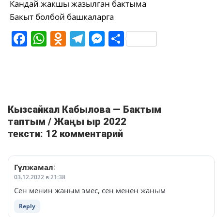
Кандай жакшы жазылган бактыма
Бакыт болбой башкаларга
Facebook
WhatsApp
Odnoklassniki
Telegram
Messenger
Share
Кызсайкал Кабылова — Бактым
таптым / Жаңы ыр 2022
тексти: 12 комментарий
Гүлжамал
:
03.12.2022 в 21:38
Сен менин жаным эмес, сен менен жаным
Reply