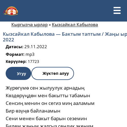
Кыргызча ырлар
»
Кызсайкал Кабылова
Кызсайкал Кабылова — Бактым таптым / Жаңы ы
2022
Датасы:
29.11.2022
Формат:
mp3
Көрүүлөр:
17723
Жүктөп алуу
Угуу
Жүрөгүмө сен жылуулук арнадың
Көздөрүңдөн мен бакытты табамын
Сенсиң менин он сегиз миң ааламым
Бир өзүңө байланамын
Сени менен бакыт барын сеземин
Билем жаным жалгыз сендик экеним