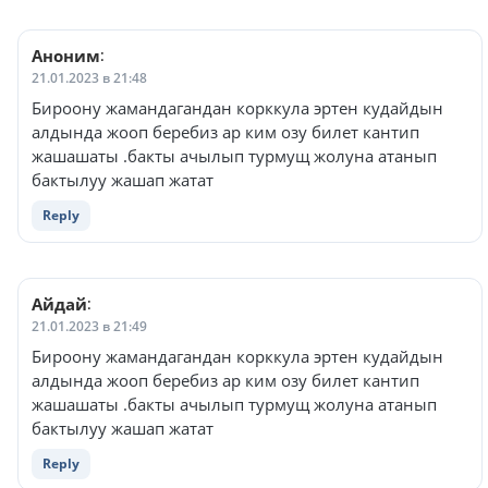
Аноним
:
21.01.2023 в 21:48
Бироону жамандагандан корккула эртен кудайдын
алдында жооп беребиз ар ким озу билет кантип
жашашаты .бакты ачылып турмущ жолуна атанып
бактылуу жашап жатат
Reply
Айдай
:
21.01.2023 в 21:49
Бироону жамандагандан корккула эртен кудайдын
алдында жооп беребиз ар ким озу билет кантип
жашашаты .бакты ачылып турмущ жолуна атанып
бактылуу жашап жатат
Reply