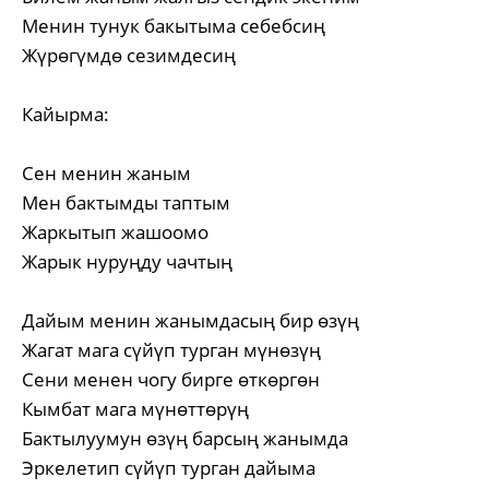
Менин тунук бакытыма себебсиң
Жүрөгүмдө сезимдесиң
Кайырма:
Сен менин жаным
Мен бактымды таптым
Жаркытып жашоомо
Жарык нуруңду чачтың
Дайым менин жанымдасың бир өзүң
Жагат мага сүйүп турган мүнөзүң
Сени менен чогу бирге өткөргөн
Кымбат мага мүнөттөрүң
Бактылуумун өзүң барсың жанымда
Эркелетип сүйүп турган дайыма