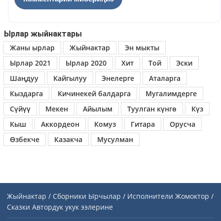
Ырлар жыйнактары
Жаны ырлар
Жыйнактар
Эн мыкты
Ырлар 2021
Ырлар 2020
Хит
Той
Эски
Шаңдуу
Кайгылуу
Энелерге
Аталарга
Кыздарга
Кичинекей балдарга
Мугалимдерге
Сүйүү
Мекен
Айылым
Туулган күнгө
Күз
Кыш
Аккордеон
Комуз
Гитара
Орусча
Өзбекче
Казакча
Мусулман
Жыйнактар / Сборники
Ырчылар / Исполнители
Жомоктор /
Сказки
Автордук укук ээлерине