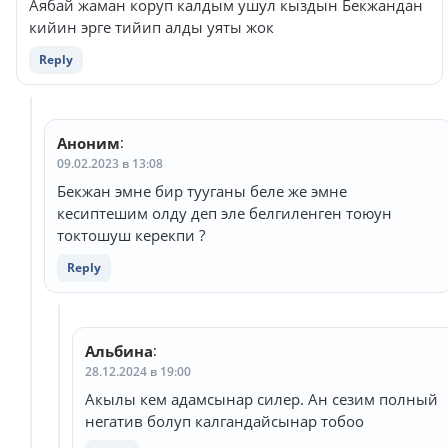
Аябай жаман коруп калдым ушул кыздын Бекжандан
кийин эрге тийип алды уяты жок
Reply
Аноним
:
09.02.2023 в 13:08
Бекжан эмне бир тууганы беле же эмне
кесиптешим олду деп эле белгиленген тоюун
токтошуш керекпи ?
Reply
Альбина
:
28.12.2024 в 19:00
Акылы кем адамсынар силер. Ан сезим полный
негатив болуп калгандайсынар тобоо