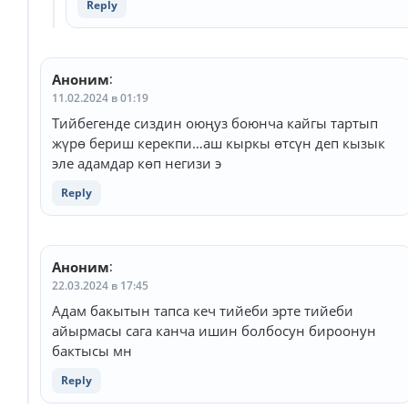
Reply
Аноним
:
11.02.2024 в 01:19
Тийбегенде сиздин оюңуз боюнча кайгы тартып
жүрө бериш керекпи…аш кыркы өтсүн деп кызык
эле адамдар көп негизи э
Reply
Аноним
:
22.03.2024 в 17:45
Адам бакытын тапса кеч тийеби эрте тийеби
айырмасы сага канча ишин болбосун бироонун
бактысы мн
Reply