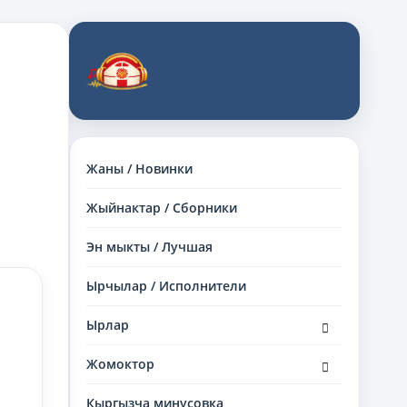
Жаны / Новинки
Жыйнактар / Сборники
Эн мыкты / Лучшая
Ырчылар / Исполнители
раскрыть
Ырлар
дочернее
меню
раскрыть
Жомоктор
дочернее
меню
Кыргызча минусовка