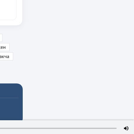
кен
акча