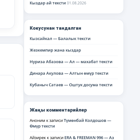
Кыздар ай тексти
01.08.2026
Кокусунан тандалган
Кызсайкал — Балалык тексти
Жезкемпир жана кыздар
Нуриза Абазова — Ал — махабат тексти
Динара Акулова — Алтын өмүр тексти
Кубаныч Сатаев — Оштук досума тексти
Жаңы комментарийлер
Аноним
к записи
Түмөнбай Колдошов —
Өмүр тексти
Айзирек
к записи
ERA & FREEMAN 996 — Аз