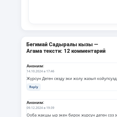
Бегимай Садыралы кызы —
Агама тексти: 12 комментарий
Аноним
:
14.10.2024 в 17:46
Жүрсүн Деген сөзду эки жолу жазып койупсузд
Reply
Аноним
:
09.12.2024 в 19:39
Ооба жакшы ыр экен бирок журсун деген соз 