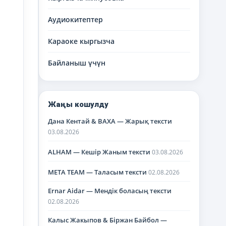
Аудиокитептер
Караоке кыргызча
Байланыш үчүн
Жаңы кошулду
Дана Кентай & BAXA — Жарық тексти
03.08.2026
ALHAM — Кешір Жаным тексти
03.08.2026
META TEAM — Таласым тексти
02.08.2026
Ernar Aidar — Мендік боласың тексти
02.08.2026
Калыс Жакыпов & Біржан Байбол —