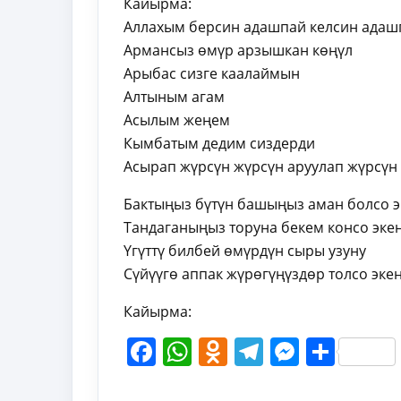
Кайырма:
Аллахым берсин адашпай келсин адаш
Армансыз өмүр арзышкан көңүл
Арыбас сизге каалаймын
Алтыным агам
Асылым жеңем
Кымбатым дедим сиздерди
Асырап жүрсүн жүрсүн аруулап жүрсүн
Бактыңыз бүтүн башыңыз аман болсо э
Тандаганыңыз торуна бекем консо эке
Үгүттү билбей өмүрдүн сыры узуну
Сүйүүгө аппак жүрөгүңүздөр толсо эке
Кайырма:
Facebook
WhatsApp
Odnoklassni
Telegram
Messen
Shar