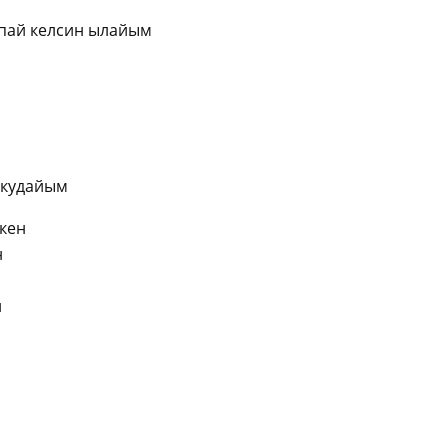
пай келсин ылайым
 кудайым
кен
н
н
ki
ger
e