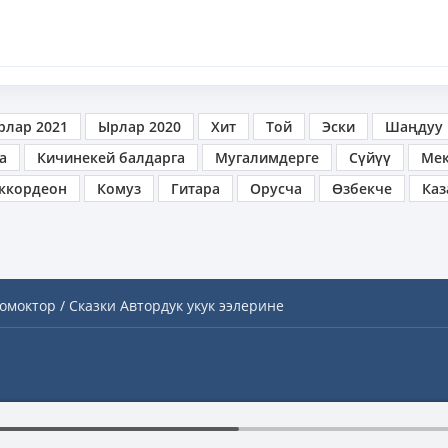
рлар 2021
Ырлар 2020
Хит
Той
Эски
Шаңдуу
а
Кичинекей балдарга
Мугалимдерге
Сүйүү
Ме
ккордеон
Комуз
Гитара
Орусча
Өзбекче
Каз
омоктор / Сказки
Автордук укук ээлерине