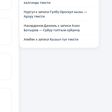
калганда тексти
Нургул
к записи
Гүлбү Ороскул кызы —
Арзуу тексти
Насирдинов Даниэль
к записи
Азиз
Батыров — Сүйүү таптым сүйүнчү
Алибек
к записи
Кызыл гүл тексти