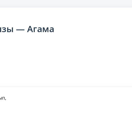
ызы — Агама
ып,