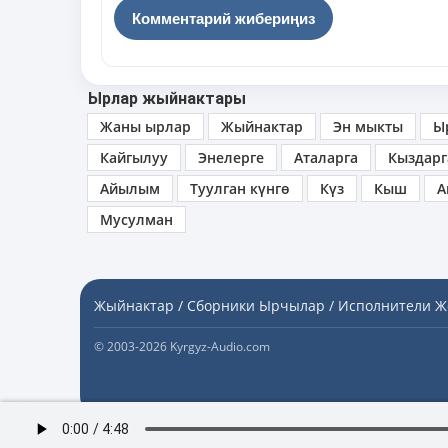
Ырлар жыйнактары
Жаны ырлар
Жыйнактар
Эн мыкты
Ы
Кайгылуу
Энелерге
Аталарга
Кыздарг
Айылым
Туулган күнгө
Күз
Кыш
А
Мусулман
Жыйнактар / Сборники
Ырчылар / Исполнители
Ж
© 2003-2026 Kyrgyz-Audio.com