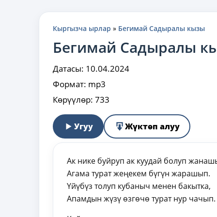
Кыргызча ырлар
»
Бегимай Садыралы кызы
Бегимай Садыралы к
Датасы:
10.04.2024
Формат:
mp3
Көрүүлөр:
733
Угуу
Жүктөп алуу
Ак нике буйруп ак куудай болуп жанаш
Агама турат жеңекем бүгүн жарашып.
Үйүбүз толуп кубаныч менен бакытка,
Апамдын жүзү өзгөчө турат нур чачып.