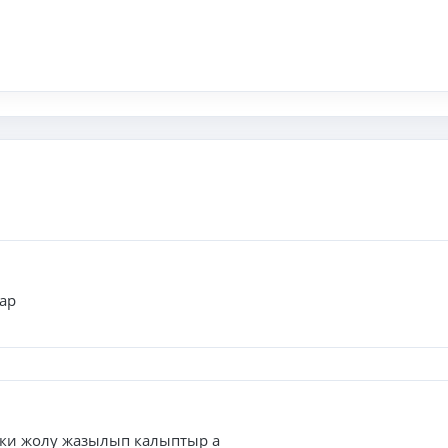
ар
эки жолу жазылып калыптыр а