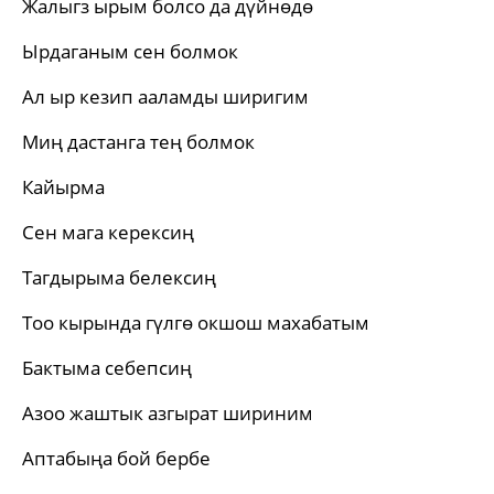
Жалыгз ырым болсо да дүйнөдө
Ырдаганым сен болмок
Ал ыр кезип ааламды ширигим
Миң дастанга тең болмок
Кайырма
Сен мага керексиң
Тагдырыма белексиң
Тоо кырында гүлгө окшош махабатым
Бактыма себепсиң
Азоо жаштык азгырат шириним
Аптабыңа бой бербе