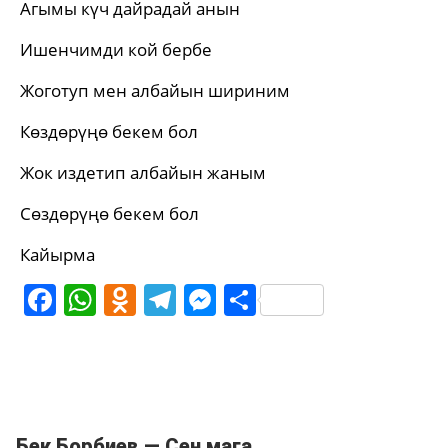
Агымы күч дайрадай анын
Ишенчимди кой бербе
Жоготуп мен албайын шириним
Көздөрүңө бекем бол
Жок издетип албайын жаным
Сөздөрүңө бекем бол
Кайырма
Facebook
WhatsApp
Odnoklassniki
Telegram
Messenger
Share
Бек Борбиев — Сен мага