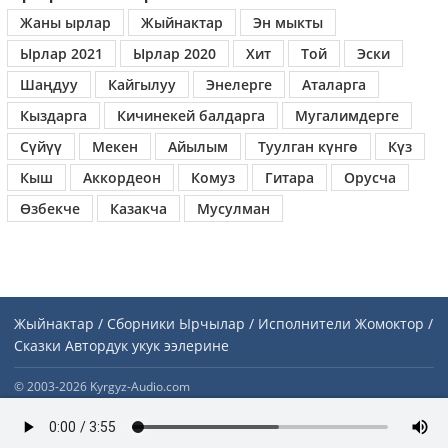
Жаны ырлар
Жыйнактар
Эн мыкты
Ырлар 2021
Ырлар 2020
Хит
Той
Эски
Шаңдуу
Кайгылуу
Энелерге
Аталарга
Кыздарга
Кичинекей балдарга
Мугалимдерге
Сүйүү
Мекен
Айылым
Туулган күнгө
Күз
Кыш
Аккордеон
Комуз
Гитара
Орусча
Өзбекче
Казакча
Мусулман
Жыйнактар / Сборники
Ырчылар / Исполнители
Жомоктор /
Сказки
Автордук укук ээлерине
© 2003-2026 Kyrgyz-Audio.com