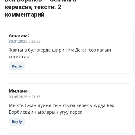
керексиң тексти: 2
комментарий
Аноним
:
30.01.2025 в 23:27
Жакты а бул жерде шириним Деген соз калып
кетиптир
Reply
Милана
:
03.05.2026 в 21:15
Мыкты! Жан дүйнө тынчтыгы керек учурда Бек
Борбиевдин ырларын угуу керек.
Reply