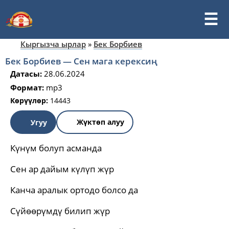
Кыргызча ырлар
»
Бек Борбиев
Бек Борбиев — Сен мага керексиң
Датасы:
28.06.2024
Формат:
mp3
Көрүүлөр:
14443
Жүктөп алуу
Угуу
Күнүм болуп асманда
Сен ар дайым күлүп жүр
Канча аралык ортодо болсо да
Сүйөөрүмдү билип жүр