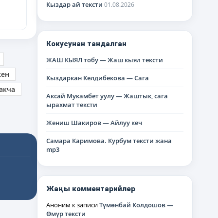
Кыздар ай тексти
01.08.2026
Кокусунан тандалган
ЖАШ КЫЯЛ тобу — Жаш кыял тексти
кен
Кыздаркан Келдибекова — Сага
акча
Аксай Мукамбет уулу — Жаштык, сага
ырахмат тексти
Жениш Шакиров — Айлуу кеч
Самара Каримова. Курбум тексти жана
mp3
Жаңы комментарийлер
Аноним
к записи
Түмөнбай Колдошов —
Өмүр тексти