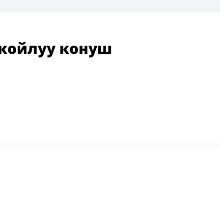
койлуу конуш
ki
ger
e