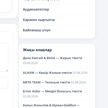
Аудиокитептер
Караоке кыргызча
Байланыш үчүн
Жаңы кошулду
Дана Кентай & BAXA — Жарық тексти
03.08.2026
ALHAM — Кешір Жаным тексти
03.08.2026
META TEAM — Таласым тексти
02.08.2026
Ernar Aidar — Мендік боласың тексти
02.08.2026
Калыс Жакыпов & Біржан Байбол —