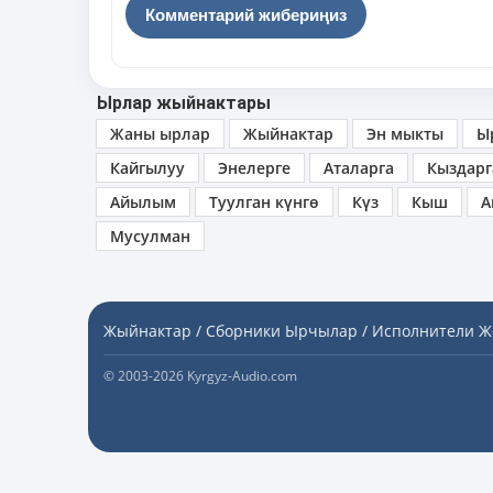
Ырлар жыйнактары
Жаны ырлар
Жыйнактар
Эн мыкты
Ы
Кайгылуу
Энелерге
Аталарга
Кыздарг
Айылым
Туулган күнгө
Күз
Кыш
А
Мусулман
Жыйнактар / Сборники
Ырчылар / Исполнители
Ж
© 2003-2026 Kyrgyz-Audio.com