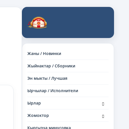
Жаны / Новинки
Жыйнактар / Сборники
Эн мыкты / Лучшая
Ырчылар / Исполнители
раскрыть
Ырлар
дочернее
меню
раскрыть
Жомоктор
дочернее
меню
Кыргызча минусовка