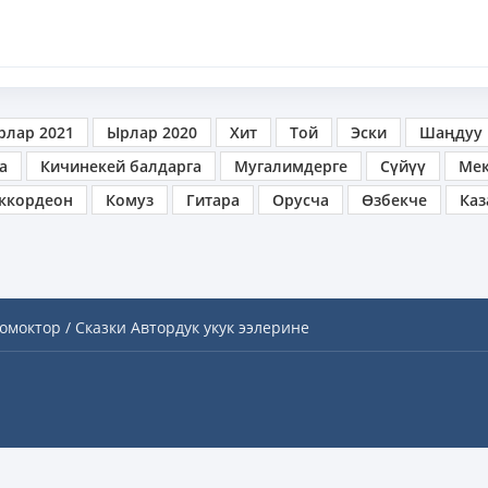
рлар 2021
Ырлар 2020
Хит
Той
Эски
Шаңдуу
а
Кичинекей балдарга
Мугалимдерге
Сүйүү
Ме
ккордеон
Комуз
Гитара
Орусча
Өзбекче
Каз
омоктор / Сказки
Автордук укук ээлерине