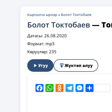
Кыргызча ырлар
»
Болот Токтобаев
Болот Токтобаев
—
То
Датасы:
26.08.2020
Формат:
mp3
Көрүүлөр:
235
Угуу
Жүктөп алуу
Facebook
WhatsApp
Odnoklassni
Telegram
Messen
Shar