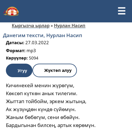
Кыргызча ырлар
»
Нурлан Насип
Данегим тексти, Нурлан Насип
Датасы:
27.03.2022
Формат:
mp3
Көрүүлөр:
5094
Жүктөп алуу
Угуу
Кичинекей менин жүрөгүм,
Көксөп күткөн анык тилегим.
Жыттап тойбойм, эркем жытыңа,
Ак жүзүңдөн күндө сүйөмүн.
Жаным бөбөгүм, сени өбөйүн.
Бардыгынан билсең, артык көрөмүн.