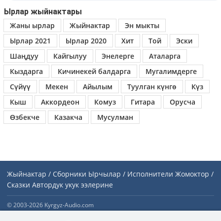
Ырлар жыйнактары
Жаны ырлар
Жыйнактар
Эн мыкты
Ырлар 2021
Ырлар 2020
Хит
Той
Эски
Шаңдуу
Кайгылуу
Энелерге
Аталарга
Кыздарга
Кичинекей балдарга
Мугалимдерге
Сүйүү
Мекен
Айылым
Туулган күнгө
Күз
Кыш
Аккордеон
Комуз
Гитара
Орусча
Өзбекче
Казакча
Мусулман
Жыйнактар / Сборники
Ырчылар / Исполнители
Жомоктор /
Сказки
Автордук укук ээлерине
© 2003-2026 Kyrgyz-Audio.com