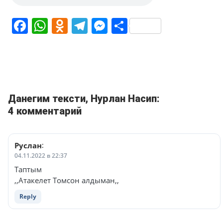
Facebook
WhatsApp
Odnoklassniki
Telegram
Messenger
Share
Данегим тексти, Нурлан Насип:
4 комментарий
Руслан
:
04.11.2022 в 22:37
Таптым
,,Атакелет Томсон алдыман,,
Reply