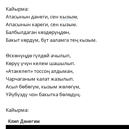
Кайырма:
Атасынын данеги, сен
кызым
,
Апасынын кареги, сен кызым.
Балбылдаган көздөрүңдөн,
Бакыт көрдүм, бүт ааламга тең кызым.
Өскөнүңдө гүлдөй ачылып,
Көрүү үчүн келем шашылып.
«Атакелеп» тоссоң алдыман,
Чарчаганым калат жазылып.
Асыл бөбөгүм, кызым жөлөгүм,
Үйүбүздү чон бакытка бөлөдүң.
Кайырма:
Клип Данегим