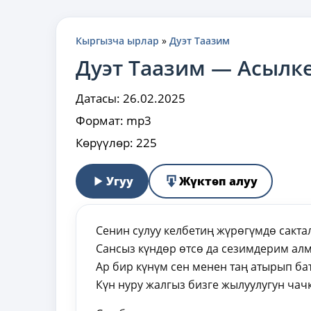
Кыргызча ырлар
»
Дуэт Таазим
Дуэт Таазим — Асылк
Датасы:
26.02.2025
Формат:
mp3
Көрүүлөр:
225
Угуу
Жүктөп алуу
Сенин сулуу келбетиң жүрөгүмдө сакта
Сансыз күндөр өтсө да сезимдерим ал
Ар бир күнүм сен менен таң атырып ба
Күн нуру жалгыз бизге жылуулугун чач