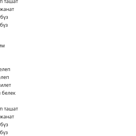
п ташат
 жанат
үбүз
рбүз
им
елеп
елеп
билет
н белек
п ташат
 жанат
үбүз
рбүз