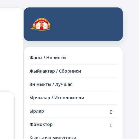
Жаны / Новинки
Жыйнактар / Сборники
Эн мыкты / Лучшая
Ырчылар / Исполнители
раскрыть
Ырлар
дочернее
меню
раскрыть
Жомоктор
дочернее
меню
Кыргызча минусовка