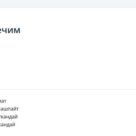
ечим
лат
машпайт
ткандай
кандай