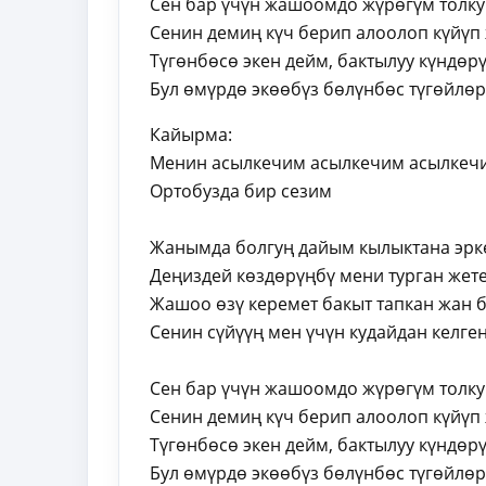
Сен бар үчүн жашоомдо жүрөгүм толку
Сенин демиң күч берип алоолоп күйүп
Түгөнбөсө экен дейм, бактылуу күндөр
Бул өмүрдө экөөбүз бөлүнбөс түгөйлө
Кайырма:
Менин асылкечим асылкечим асылкеч
Ортобузда бир сезим
Жанымда болгуң дайым кылыктана эрк
Деңиздей көздөрүңбү мени турган жет
Жашоо өзү керемет бакыт тапкан жан 
Сенин сүйүүң мен үчүн кудайдан келге
Сен бар үчүн жашоомдо жүрөгүм толку
Сенин демиң күч берип алоолоп күйүп
Түгөнбөсө экен дейм, бактылуу күндөр
Бул өмүрдө экөөбүз бөлүнбөс түгөйлө