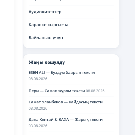
Аудиокитептер
Караоке кыргызча
Байланыш үчүн
Жаңы кошулду
ESEN ALI — Буздум баарын тексти
08.08.2026
Пери — Самап жүрөм тексти
08.08.2026
Самат Уланбеков — Кайдасың тексти
08.08.2026
Дана Кентай & BAXA — Жарық тексти
03.08.2026