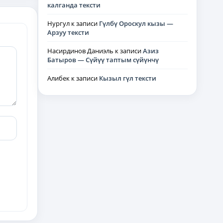
калганда тексти
Нургул
к записи
Гүлбү Ороскул кызы —
Арзуу тексти
Насирдинов Даниэль
к записи
Азиз
Батыров — Сүйүү таптым сүйүнчү
Алибек
к записи
Кызыл гүл тексти