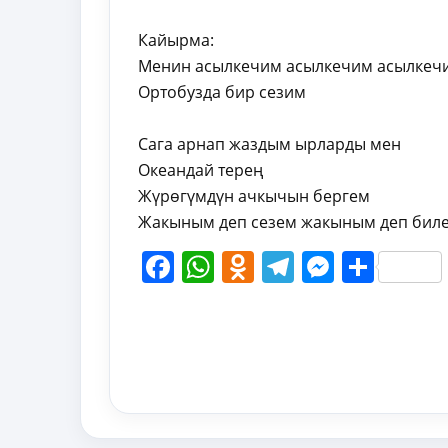
Кайырма:
Менин асылкечим асылкечим асылкеч
Ортобузда бир сезим
Сага арнап жаздым ырларды мен
Океандай терең
Жүрөгүмдүн ачкычын бергем
Жакыным деп сезем жакыным деп бил
Facebook
WhatsApp
Odnoklassni
Telegram
Messen
Shar