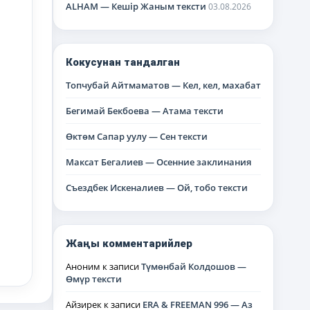
ALHAM — Кешір Жаным тексти
03.08.2026
Кокусунан тандалган
Топчубай Айтмаматов — Кел, кел, махабат
Бегимай Бекбоева — Атама тексти
Өктөм Сапар уулу — Сен тексти
Максат Бегалиев — Осенние заклинания
Съездбек Искеналиев — Ой, тобо тексти
Жаңы комментарийлер
Аноним
к записи
Түмөнбай Колдошов —
Өмүр тексти
Айзирек
к записи
ERA & FREEMAN 996 — Аз