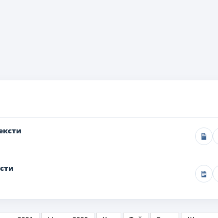
ексти
ксти