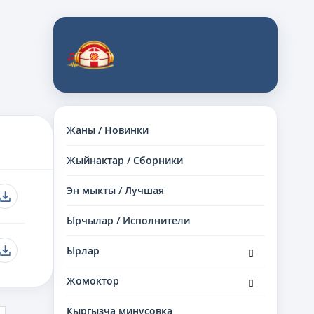
Жаны / Новинки
Жыйнактар / Сборники
Эн мыкты / Лучшая
Ырчылар / Исполнители
раскрыть
Ырлар
дочернее
меню
раскрыть
Жомоктор
дочернее
меню
Кыргызча минусовка