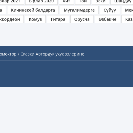
рлар 2021
Ырлар 2020
Хит
Той
Эски
Шаңдуу
а
Кичинекей балдарга
Мугалимдерге
Сүйүү
Ме
ккордеон
Комуз
Гитара
Орусча
Өзбекче
Каз
омоктор / Сказки
Автордук укук ээлерине