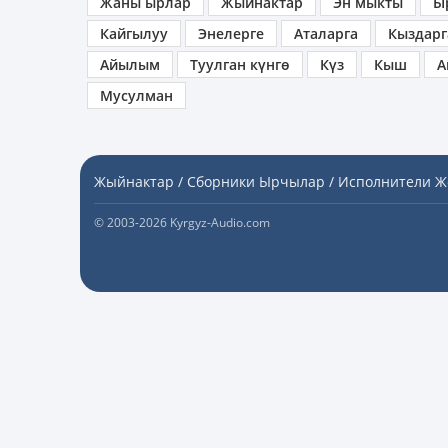
Жаны ырлар
Жыйнактар
Эн мыкты
Ы
Кайгылуу
Энелерге
Аталарга
Кыздарг
Айылым
Туулган күнгө
Күз
Кыш
А
Мусулман
Жыйнактар / Сборники
Ырчылар / Исполнители
Ж
© 2003-2026 Kyrgyz-Audio.com