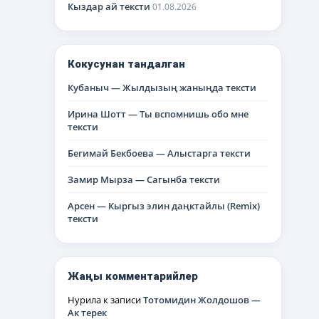
Кыздар ай тексти
01.08.2026
Кокусунан тандалган
Кубаныч — Жылдызың жаныңда тексти
Ирина Шотт — Ты вспомнишь обо мне
тексти
Бегимай Бекбоева — Алыстарга тексти
Замир Мырза — Сагынба тексти
Арсен — Кыргыз элин даңктайлы (Remix)
тексти
Жаңы комментарийлер
Нурила
к записи
Тотомидин Жолдошов —
Ак терек