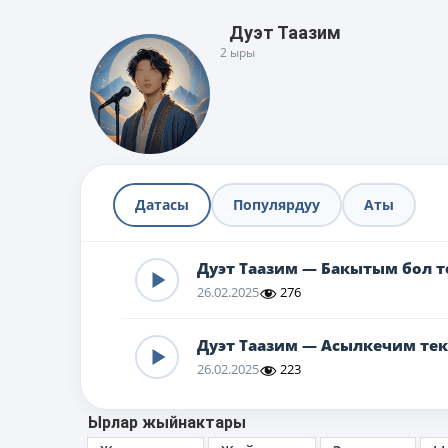
Дуэт Таазим
2 ыры
Датасы
Популярдуу
Аты
Дуэт Таазим — Бакытым бол т
26.02.2025
276
Дуэт Таазим — Асылкечим те
26.02.2025
223
Ырлар жыйнактары