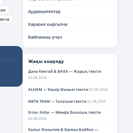
кен
Аудиокитептер
акча
Караоке кыргызча
Байланыш үчүн
Жаңы кошулду
Дана Кентай & BAXA — Жарық тексти
03.08.2026
ALHAM — Кешір Жаным тексти
03.08.2026
META TEAM — Таласым тексти
02.08.2026
Ernar Aidar — Мендік боласың тексти
02.08.2026
Калыс Жакыпов & Біржан Байбол —