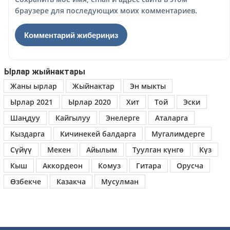
браузере для последующих моих комментариев.
Ырлар жыйнактары
Жаны ырлар
Жыйнактар
Эн мыкты
Ырлар 2021
Ырлар 2020
Хит
Той
Эски
Шаңдуу
Кайгылуу
Энелерге
Аталарга
Кыздарга
Кичинекей балдарга
Мугалимдерге
Сүйүү
Мекен
Айылым
Туулган күнгө
Күз
Кыш
Аккордеон
Комуз
Гитара
Орусча
Өзбекче
Казакча
Мусулман