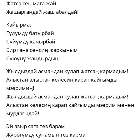
Жатса сен мага жай
Жашаргандай жаш абалдай!
Кайырма:
Гүлүмдү батырбай
Сүйүмдү качырбай
Бир гана сенсиң жаркыным
Сүюүнү жандырдың!
Жылдыздай асмандан кулап жатсаң кармадым!
Алыстан алыстан келесиң карап кайгымды
мээримиң!
Жылдыздай асмандан кулап жатсаң кармадым!
Алыстан келесиң карап кайгымды мээрим менен
мурдагыдай!
Эй азыр сага тез барам
Жүрөгүмдү сунамын тез карма!