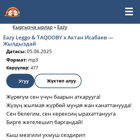
Кыргызча ырлар
»
Eazy
Eazy Leggo & TAQOOBY x Актан Исабаев —
Жылдыздай
Датасы:
05.06.2025
Формат:
mp3
Көрүүлөр:
477
Жүктөп алуу
Угуу
Жүрөгүм сен үчүн баарын аткарууга!
Жүзүң жылмая жүрбөй муңая жан канаттанууда!
Сен белегим, сен керексиң ырахаттанууга
Бирге жетелешип баргандай!
Кыш мезгили укмуш сездирип