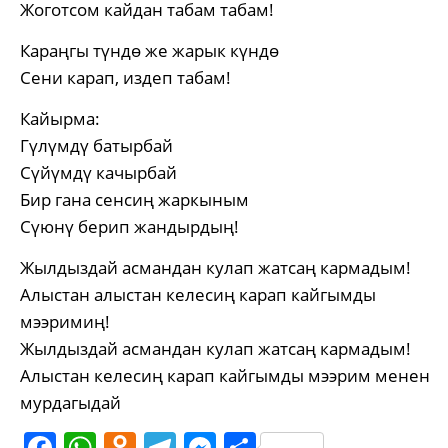
Жоготсом кайдан табам табам!
Караңгы түндө же жарык күндө
Сени карап, издеп табам!
Кайырма:
Гүлүмдү батырбай
Сүйүмдү качырбай
Бир гана сенсиң жаркыным
Сүюнү берип жандырдың!
Жылдыздай асмандан кулап жатсаң кармадым!
Алыстан алыстан келесиң карап кайгымды
мээримиң!
Жылдыздай асмандан кулап жатсаң кармадым!
Алыстан келесиң карап кайгымды мээрим менен
мурдагыдай
Facebook
WhatsApp
Odnoklassniki
Telegram
Messenger
Share