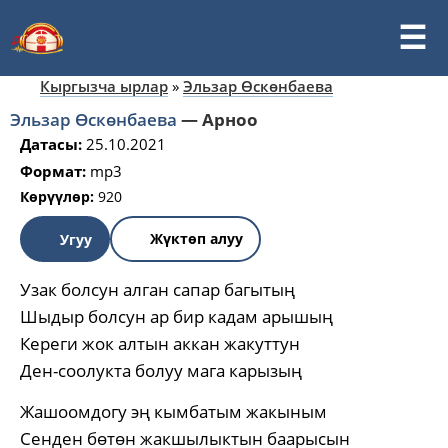
Кыргызча ырлар
»
Эльзар Өскөнбаева
Эльзар Өскөнбаева
—
Арноо
Датасы:
25.10.2021
Формат:
mp3
Көрүүлөр:
920
Жүктөп алуу
Угуу
Узак болсун алган сапар багытың
Шыдыр болсун ар бир кадам арышың
Кереги жок алтын аккан жакуттун
Ден-соолукта болуу мага карызың
Жашоомдогу эң кымбатым жакыным
Сенден бөтөн жакшылыктын баарысын