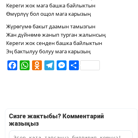
Кереги жок мага башка байлыктын
Өмүрлүү бол ощол мага карызың
Жүрөгүмө бакыт даамын тамызгын
Жан дүйнөмө жанып турган жалынсың
Кереги жок сенден башка байлыктын
Эң бактылуу болуу мага карызың
Facebook
WhatsApp
Odnoklassniki
Telegram
Messenger
Share
Сизге жактыбы? Комментарий
жазыңыз