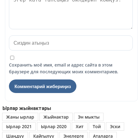
Сохранить моё имя, email и адрес сайта в этом
браузере для последующих моих комментариев.
Ырлар жыйнактары
Жаны ырлар
Жыйнактар
Эн мыкты
Ырлар 2021
Ырлар 2020
Хит
Той
Эски
Шаңдуу
Кайгылуу
Энелерге
Аталарга