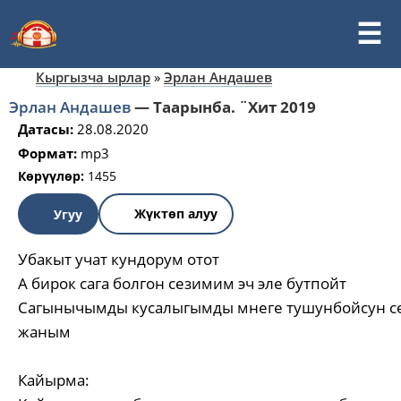
Кыргызча ырлар
»
Эрлан Андашев
Эрлан Андашев
—
Таарынба. ¨Хит 2019
Датасы:
28.08.2020
Формат:
mp3
Көрүүлөр:
1455
Жүктөп алуу
Угуу
Убакыт учат кундорум отот
А бирок сага болгон сезимим эч эле бутпойт
Сагынычымды кусалыгымды мнеге тушунбойсун с
жаным
Кайырма: