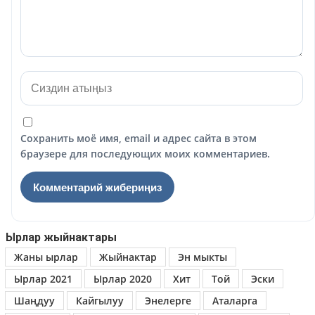
Сохранить моё имя, email и адрес сайта в этом
браузере для последующих моих комментариев.
Ырлар жыйнактары
Жаны ырлар
Жыйнактар
Эн мыкты
Ырлар 2021
Ырлар 2020
Хит
Той
Эски
Шаңдуу
Кайгылуу
Энелерге
Аталарга