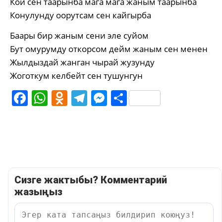
Кой сен таарынба мага мага жаным таарынба
Конулунду оорутсам сен кайгырба
Баары бир жаным сени эле суйом
Бут омурумду откорсом дейм жаным сен менен
Жылдыздай жанган чырай жузунду
Жоготкум келбейт сен тушунгун
Facebook
WhatsApp
Odnoklassniki
Telegram
Messenger
Share
Сизге жактыбы? Комментарий
жазыңыз