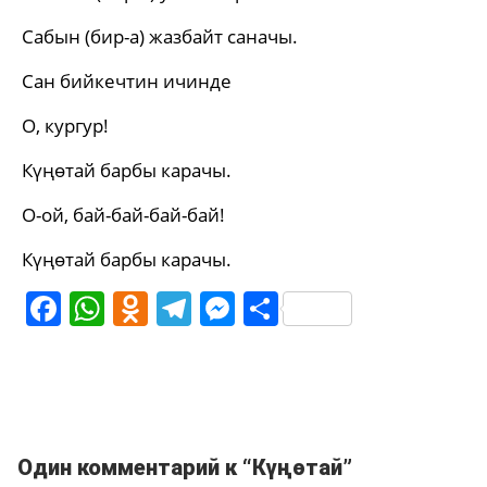
Сабын (бир-а) жазбайт саначы.
Сан бийкечтин ичинде
О, кургур!
Күңөтай барбы карачы.
О-ой, бай-бай-бай-бай!
Күңөтай барбы карачы.
Facebook
WhatsApp
Odnoklassniki
Telegram
Messenger
Share
Один комментарий к “Күңөтай”