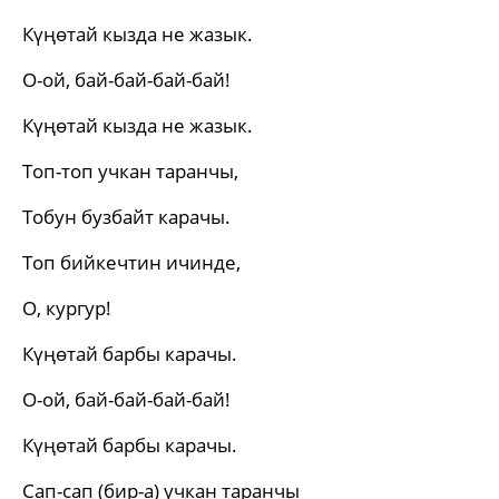
Күңөтай кызда не жазык.
О-ой, бай-бай-бай-бай!
Күңөтай кызда не жазык.
Топ-топ учкан таранчы,
Тобун бузбайт карачы.
Топ бийкечтин ичинде,
О, кургур!
Күңөтай барбы карачы.
О-ой, бай-бай-бай-бай!
Күңөтай барбы карачы.
Сап-сап (бир-а) учкан таранчы