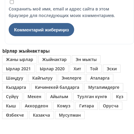
Сохранить моё имя, email и адрес сайта в этом
браузере для последующих моих комментариев.
Ырлар жыйнактары
Жаны ырлар
Жыйнактар
Эн мыкты
Ырлар 2021
Ырлар 2020
Хит
Той
Эски
Шаңдуу
Кайгылуу
Энелерге
Аталарга
Кыздарга
Кичинекей балдарга
Мугалимдерге
Сүйүү
Мекен
Айылым
Туулган күнгө
Күз
Кыш
Аккордеон
Комуз
Гитара
Орусча
Өзбекче
Казакча
Мусулман