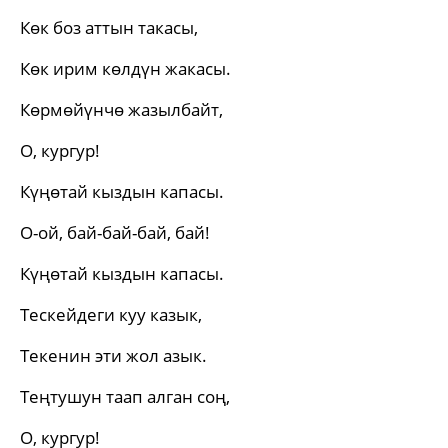
Көк боз аттын такасы,
Көк ирим көлдүн жакасы.
Көрмөйүнчө жазылбайт,
О, кургур!
Күңөтай кыздын капасы.
О-ой, бай-бай-бай, бай!
Күңөтай кыздын капасы.
Тескейдеги куу казык,
Текенин эти жол азык.
Теңтушун таап алган соң,
О, кургур!