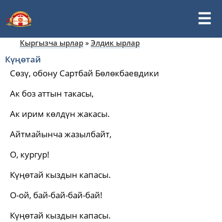
Кыргызча ырлар
»
Элдик ырлар
Күңөтай
Сөзү, обону Сартбай Бөлөкбаевдики
Ак боз аттын такасы,
Ак ирим көлдүн жакасы.
Айтмайынча жазылбайт,
О, кургур!
Күңөтай кыздын капасы.
О-ой, бай-бай-бай-бай!
Күңөтай кыздын капасы.