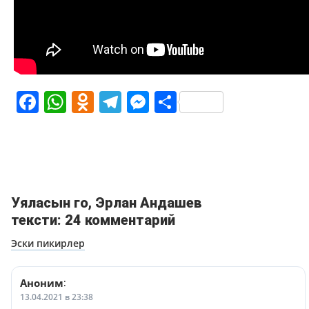
Facebook
WhatsApp
Odnoklassniki
Telegram
Messenger
Share
Уяласын го, Эрлан Андашев
тексти: 24 комментарий
Навигация
Эски пикирлер
по
комментариям
Аноним
:
13.04.2021 в 23:38