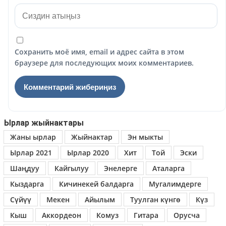
Сохранить моё имя, email и адрес сайта в этом
браузере для последующих моих комментариев.
Ырлар жыйнактары
Жаны ырлар
Жыйнактар
Эн мыкты
Ырлар 2021
Ырлар 2020
Хит
Той
Эски
Шаңдуу
Кайгылуу
Энелерге
Аталарга
Кыздарга
Кичинекей балдарга
Мугалимдерге
Сүйүү
Мекен
Айылым
Туулган күнгө
Күз
Кыш
Аккордеон
Комуз
Гитара
Орусча