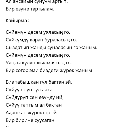
Ал ансайын сүйүүм артып,
Бир өзүңө тартылам.
Кайырма :
Сүйөмүн десем уяласың го.
Сүйкүмдү карап бураласың го.
Сыздатып жанды суналасың го жаным.
Сүйөмүн десем уяласың го.
Уяңкы күлүп жылмаясың го.
Бир согор эми биздеги жүрөк жаным
Биз табышкан гүл бактан эй,
Сүйүү өнүп гүл ачкан
Сүйдүрүп сен өзүңдү ий,
Сүйүү таптым ал бактан
Адашкан жүрөктөр эй
Бир бирине суусаган