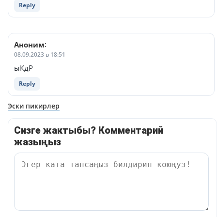
Reply
Аноним
:
08.09.2023 в 18:51
ыКдР
Reply
Навигация
Эски пикирлер
по
Сизге жактыбы? Комментарий
комментариям
жазыңыз