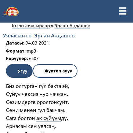
Кыргызча ырлар
»
Эрлан Андашев
Уяласын го, Эрлан Андашев
Датасы:
04.03.2021
Формат:
mp3
Көрүүлөр:
6407
Жүктөп алуу
Угуу
Биз олтурган гүл бакта эй,
Сүйүү чексиз нур чачкан.
Сезимдерге оролгонсуйт,
Сени менен гүл бакчам.
Сага болгон
ак сүйүүм
дү,
Арнасам сен уялсаң.