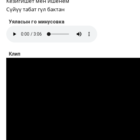
Кезигишет мен ишенем
Сүйүү табат гүл бактан
Уяласын го минусовка
Клип