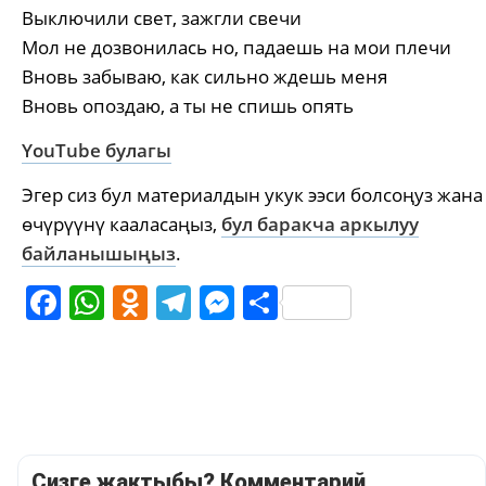
Выключили свет, зажгли свечи
Мол не дозвонилась но, падаешь на мои плечи
Вновь забываю, как сильно ждешь меня
Вновь опоздаю, а ты не спишь опять
YouTube булагы
Эгер сиз бул материалдын укук ээси болсоңуз жана
өчүрүүнү кааласаңыз,
бул баракча аркылуу
байланышыңыз
.
Facebook
WhatsApp
Odnoklassniki
Telegram
Messenger
Share
Сизге жактыбы? Комментарий