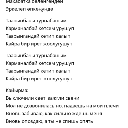
Махабатка бөлөнгөндөй
Эркелеп өпкөңундө
Таарынбачы турнабашым
Карманалбай кетсем урушуп
Таарынгандай кетип калып
Кайра бир ирет жоолугушуп
Таарынбачы турнабашым
Карманалбай кетсем урушуп
Таарынгандай кетип калып
Кайра бир ирет жоолугушуп
Кайырма:
Выключили свет, зажгли свечи
Мол не дозвонилась но, падаешь на мои плечи
Вновь забываю, как сильно ждешь меня
Вновь опоздаю, а ты не спишь опять