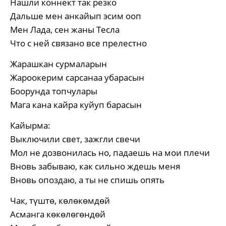
Нашли коннект так резко
Дальше мен анкайып эсим ооп
Мен Лада, сен жаны Тесла
Что с ней связано все прелестно
Жарашкан сурмаларын
Жароокерим сарсанаа убарасын
Боорунда топчулары
Мага кана кайра куйуп барасын
Кайырма:
Выключили свет, зажгли свечи
Мол не дозвонилась но, падаешь на мои плечи
Вновь забываю, как сильно ждешь меня
Вновь опоздаю, а ты не спишь опять
Чак, түштө, көлөкөмдөй
Асманга көкөлөгөндөй