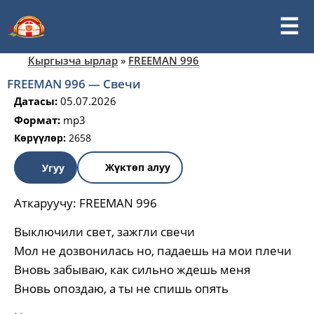
Кыргызча ырлар
»
FREEMAN 996
FREEMAN 996 — Свечи
Датасы:
05.07.2026
Формат:
mp3
Көрүүлөр:
2658
Жүктөп алуу
Угуу
Аткаруучу:
FREEMAN 996
Выключили свет, зажгли свечи
Мол не дозвонилась но, падаешь на мои плечи
Вновь забываю, как сильно ждешь меня
Вновь опоздаю, а ты не спишь опять