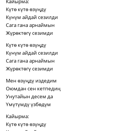
Кайырма:
Күтө күтө өзүңдү
Күнүм айдай сезилди
Сага гана арнаймын
Жүрөктөгү сезимди
Күтө күтө өзүңдү
Күнүм айдай сезилди
Сага гана арнаймын
Жүрөктөгү сезимди
Мен өзүңдү издедим
Оюмдан сен кетпедиң
Унутайын десем да
Үмүтүмдү үзбөдүм
Кайырма:
Күтө күтө өзүңдү