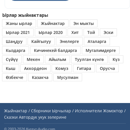
Ырлар жыйнактары
Жаны ырлар
Жыйнактар
Эн мыкты
Ырлар 2021
Ырлар 2020
Хит
Той
Эски
Шаңдуу
Кайгылуу
Энелерге
Аталарга
Кыздарга
Кичинекей балдарга
Мугалимдерге
Сүйүү
Мекен
Айылым
Туулган күнгө
Күз
Кыш
Аккордеон
Комуз
Гитара
Орусча
Өзбекче
Казакча
Мусулман
Жыйнактар / Сборники
Ырчылар / Исполнители
Жомоктор /
Сказки
Автордук укук ээлерине
© 2003-2026 Kyrgyz-Audio.com