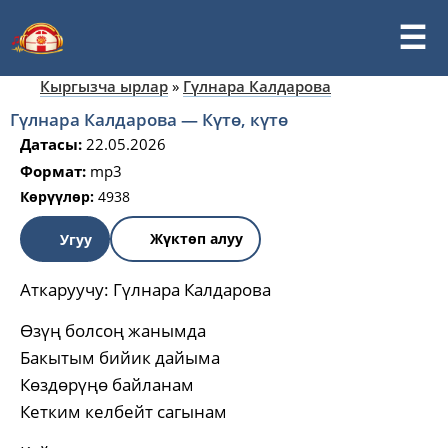
Кыргызча ырлар
»
Гүлнара Калдарова
Гүлнара Калдарова — Күтө, күтө
Датасы:
22.05.2026
Формат:
mp3
Көрүүлөр:
4938
Жүктөп алуу
Угуу
Аткаруучу:
Гүлнара Калдарова
Өзүң болсоң жанымда
Бакытым бийик дайыма
Көздөрүңө байланам
Кетким келбейт сагынам