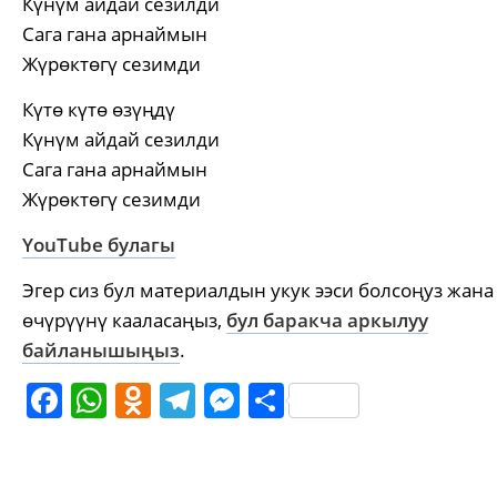
Күнүм айдай сезилди
Сага гана арнаймын
Жүрөктөгү сезимди
Күтө күтө өзүңдү
Күнүм айдай сезилди
Сага гана арнаймын
Жүрөктөгү сезимди
YouTube булагы
Эгер сиз бул материалдын укук ээси болсоңуз жана
өчүрүүнү кааласаңыз,
бул баракча аркылуу
байланышыңыз
.
Facebook
WhatsApp
Odnoklassniki
Telegram
Messenger
Share