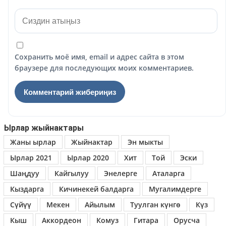
Сохранить моё имя, email и адрес сайта в этом
браузере для последующих моих комментариев.
Ырлар жыйнактары
Жаны ырлар
Жыйнактар
Эн мыкты
Ырлар 2021
Ырлар 2020
Хит
Той
Эски
Шаңдуу
Кайгылуу
Энелерге
Аталарга
Кыздарга
Кичинекей балдарга
Мугалимдерге
Сүйүү
Мекен
Айылым
Туулган күнгө
Күз
Кыш
Аккордеон
Комуз
Гитара
Орусча