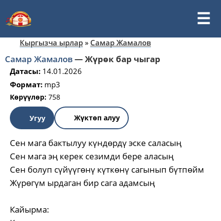
Кыргызча ырлар
»
Самар Жамалов
Самар Жамалов
—
Жүрөк бар чыгар
Датасы:
14.01.2026
Формат:
mp3
Көрүүлөр:
758
Жүктөп алуу
Угуу
Сен мага бактылуу күндөрдү эске саласың
Сен мага эң керек сезимди бере аласың
Сен болуп сүйүүгөнү күткөнү сагынып бүтпөйм
Жүрөгүм ырдаган бир сага адамсың
Кайырма: