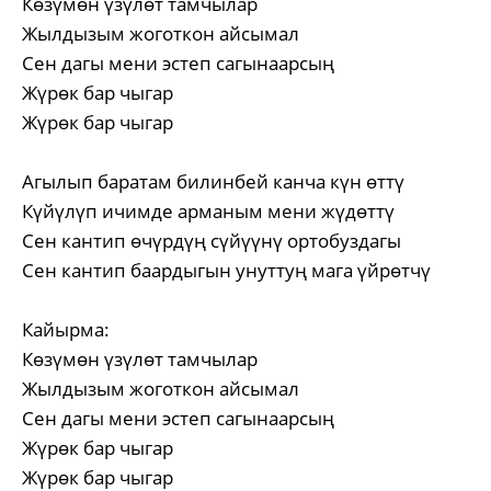
Көзүмөн үзүлөт тамчылар
Жылдызым жоготкон айсымал
Сен дагы мени эстеп сагынаарсың
Жүрөк бар чыгар
Жүрөк бар чыгар
Агылып баратам билинбей канча күн өттү
Күйүлүп ичимде арманым мени жүдөттү
Сен кантип өчүрдүң сүйүүнү ортобуздагы
Сен кантип баардыгын унуттуң мага үйрөтчү
Кайырма:
Көзүмөн үзүлөт тамчылар
Жылдызым жоготкон айсымал
Сен дагы мени эстеп сагынаарсың
Жүрөк бар чыгар
Жүрөк бар чыгар