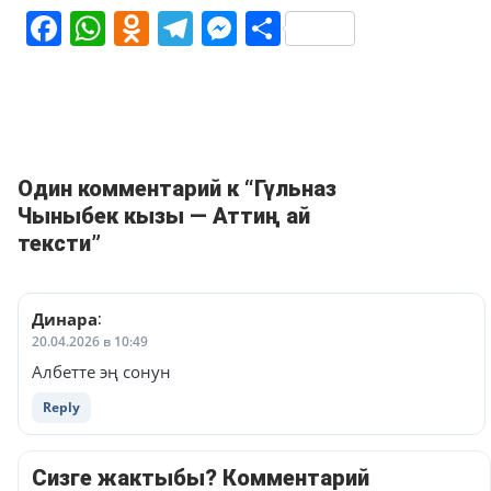
Facebook
WhatsApp
Odnoklassniki
Telegram
Messenger
Share
Один комментарий к “Гүльназ
Чыныбек кызы — Аттиң ай
тексти”
Динара
:
20.04.2026 в 10:49
Албетте эң сонун
Reply
Сизге жактыбы? Комментарий