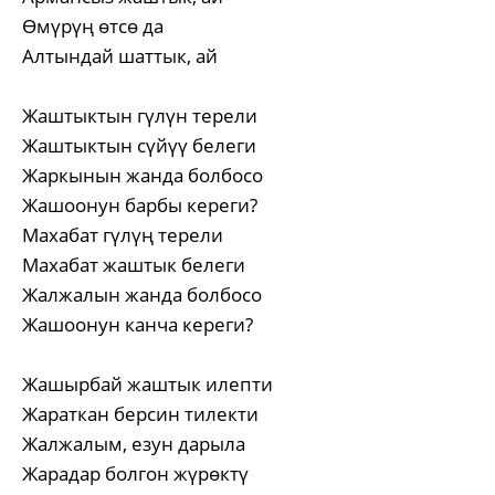
Өмүрүң өтсө да
Алтындай шаттык, ай
Жаштыктын гүлүн терели
Жаштыктын сүйүү белеги
Жаркынын жанда болбосо
Жашоонун барбы кереги?
Махабат гүлүң терели
Махабат жаштык белеги
Жалжалын жанда болбосо
Жашоонун канча кереги?
Жашырбай жаштык илепти
Жараткан берсин тилекти
Жалжалым, езун дарыла
Жарадар болгон жүрөктү