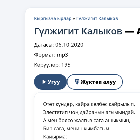
Кыргызча ырлар
»
Гүлжигит Калыков
Гүлжигит Калыков
—
Датасы:
06.10.2020
Формат:
mp3
Көрүүлөр:
195
Угуу
Жүктөп алуу
Өтөт күндөр, кайра келбес кайрылып,
Элестетип чоң дайранын агымындай.
А мен болсо жалгыз сага ашыкмын,
Бир сага, менин кымбатым.
Кайырма: