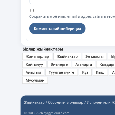
Сохранить моё имя, email и адрес сайта в э
Ырлар жыйнактары
Жаны ырлар
Жыйнактар
Эн мыкты
Ы
Кайгылуу
Энелерге
Аталарга
Кыздарг
Айылым
Туулган күнгө
Күз
Кыш
А
Мусулман
Жыйнактар / Сборники
Ырчылар / Исполнители
Ж
© 2003-2026 Kyrgyz-Audio.com