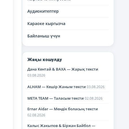
Аудиокитептер
Караоке кыргызча
Байланыш үчүн
Жаңы кошулду
Дана Кентай & BAXA — Жарық тексти
03.08.2026
ALHAM — Кешір Жаным тексти
03.08.2026
META TEAM — Таласым тексти
02.08.2026
Ernar Aidar — Мендік боласың тексти
02.08.2026
Калыс Жакыпов & Біржан Байбол —