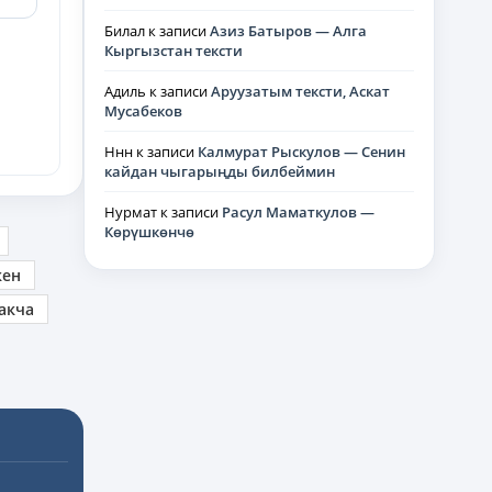
Билал
к записи
Азиз Батыров — Алга
Кыргызстан тексти
Адиль
к записи
Аруузатым тексти, Аскат
Мусабеков
Ннн
к записи
Калмурат Рыскулов — Сенин
кайдан чыгарыңды билбеймин
Нурмат
к записи
Расул Маматкулов —
Көрүшкөнчө
кен
акча