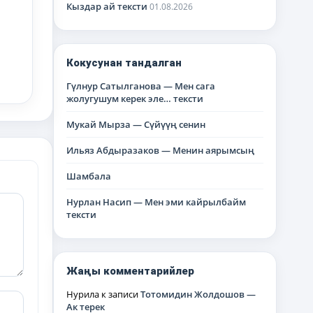
Кыздар ай тексти
01.08.2026
Кокусунан тандалган
Гүлнур Сатылганова — Мен сага
жолугушум керек эле… тексти
Мукай Мырза — Сүйүүң сенин
Ильяз Абдыразаков — Менин аярымсың
Шамбала
Нурлан Насип — Мен эми кайрылбайм
тексти
Жаңы комментарийлер
Нурила
к записи
Тотомидин Жолдошов —
Ак терек