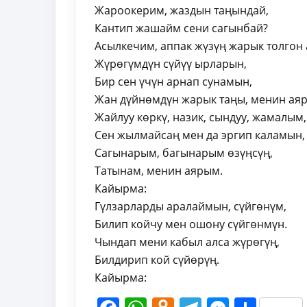
Жароокерим, жаздын таңындай,
Кантип жашайм сени сагынбай?
Асылкечим, аппак жүзүң жарык толгон 
Жүрөгүмдүн сүйүү ырларын,
Бир сен үчүн арнап сунамын,
Жан дүйнөмдүн жарык таңы, менин ая
Жайлуу көркү, назик, сындуу, жамалым,
Сен жылмайсаң мен да эргип каламын, 
Сагынарым, багынарым өзүңсүң,
Татынам, менин аярым.
Кайырма:
Гүлзарларды аралаймын, сүйгөнүм,
Билип койчу мен ошону сүйгөнмүн.
Чындап мени кабыл алса жүрөгүң,
Билдирип кой сүйөрүң.
Кайырма: