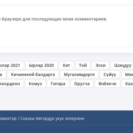
том браузере для последующих моих комментариев.
рлар 2021
Ырлар 2020
Хит
Той
Эски
Шаңдуу
а
Кичинекей балдарга
Мугалимдерге
Сүйүү
Ме
ккордеон
Комуз
Гитара
Орусча
Өзбекче
Каз
омоктор / Сказки
Автордук укук ээлерине