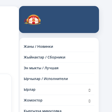
Жаны / Новинки
Жыйнактар / Сборники
Эн мыкты / Лучшая
Ырчылар / Исполнители
раскрыть
Ырлар
дочернее
меню
раскрыть
Жомоктор
дочернее
меню
Кыргызча минусовка