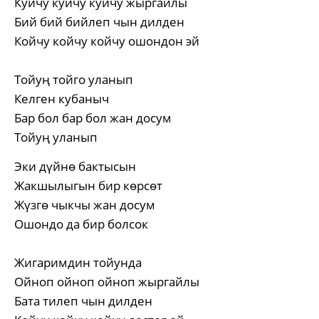
Куйчу куйчу куйчу жыргайлы
Бий бий бийлеп чын дилден
Койчу койчу койчу ошондон эй
Тойуң тойго уланып
Келген кубаныч
Бар бол бар бол жан досум
Тойуң уланып
Эки дүйнө бактысын
Жакшылыгын бир көрсөт
Жүзгө чыкчы жан досум
Ошондо да бир болсок
Жигаримдин тойунда
Ойноп ойноп ойноп жыргайлы
Бата тилеп чын дилден