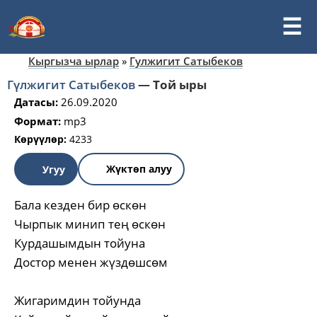
Кыргызча ырлар
»
Гулжигит Сатыбеков
Гүлжигит Сатыбеков
—
Той ыры
Датасы:
26.09.2020
Формат:
mp3
Көрүүлөр:
4233
Жүктөп алуу
Угуу
Бала кезден бир өскөн
Чырпык минип тең өскөн
Курдашымдын тойуна
Достор менен жүздөшсөм
Жигаримдин тойунда