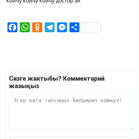
Койчу койчу койчу достор эй
Facebook
WhatsApp
Odnoklassniki
Telegram
Messenger
Share
Сизге жактыбы? Комментарий
жазыңыз