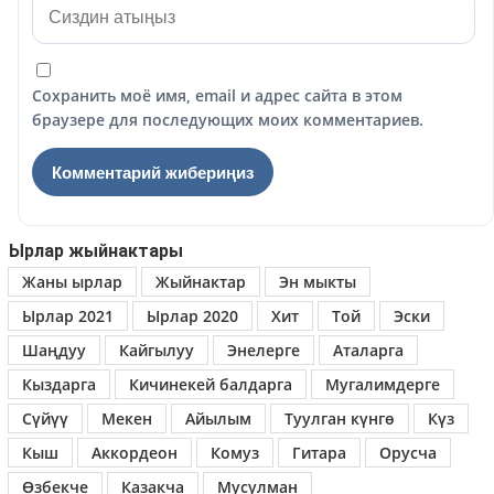
Сохранить моё имя, email и адрес сайта в этом
браузере для последующих моих комментариев.
Ырлар жыйнактары
Жаны ырлар
Жыйнактар
Эн мыкты
Ырлар 2021
Ырлар 2020
Хит
Той
Эски
Шаңдуу
Кайгылуу
Энелерге
Аталарга
Кыздарга
Кичинекей балдарга
Мугалимдерге
Сүйүү
Мекен
Айылым
Туулган күнгө
Күз
Кыш
Аккордеон
Комуз
Гитара
Орусча
Өзбекче
Казакча
Мусулман