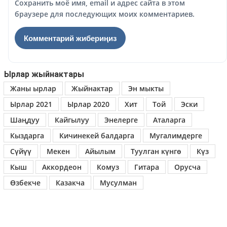
Сохранить моё имя, email и адрес сайта в этом
браузере для последующих моих комментариев.
Ырлар жыйнактары
Жаны ырлар
Жыйнактар
Эн мыкты
Ырлар 2021
Ырлар 2020
Хит
Той
Эски
Шаңдуу
Кайгылуу
Энелерге
Аталарга
Кыздарга
Кичинекей балдарга
Мугалимдерге
Сүйүү
Мекен
Айылым
Туулган күнгө
Күз
Кыш
Аккордеон
Комуз
Гитара
Орусча
Өзбекче
Казакча
Мусулман