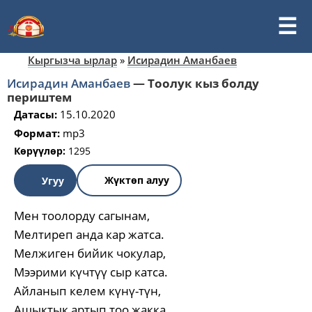
Кыргызча ырлар
»
Исирадин Аманбаев
Исирадин Аманбаев
—
Тоолук кыз болду
периштем
Датасы:
15.10.2020
Формат:
mp3
Көрүүлөр:
1295
Жүктөп алуу
Угуу
Мен тоолорду сагынам,
Мелтиреп анда кар жатса.
Мелжиген бийик чокулар,
Мээрими күчтүү сыр катса.
Айланып келем күнү-түн,
Ашыктык артып тоо жакка.