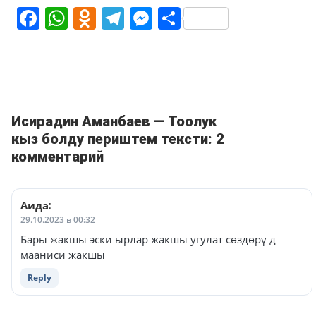
Facebook
WhatsApp
Odnoklassniki
Telegram
Messenger
Share
Исирадин Аманбаев — Тоолук
кыз болду периштем тексти: 2
комментарий
Аида
:
29.10.2023 в 00:32
Бары жакшы эски ырлар жакшы угулат сөздөрү д
мааниси жакшы
Reply