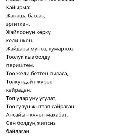
Кайырма:
Жанаша бассаң
эргиткен,
Жайлоонун көркү
келишкен.
Жайдары мүнөз, кумар көз,
Тоолук кыз болду
периштем.
Тоо жели беттен сыласа,
Толкундайт жүрөк
кайрадан.
Топ улар үнү угулат,
Тоо гүлүн жыттап сайраган.
Ансайын күчөп махабат,
Сен болдуң жипсиз
байлаган.