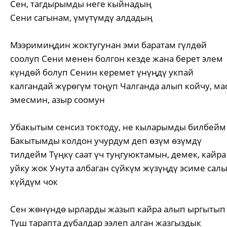
Сен, тагдырымды неге кыйнадың
Сени сагынам, үмүтүмдү алдадың
Мээримиңдин жоктугунан эми баратам гүлдөй
соолуп Сени менен болгон кезде жана берет элем
күндөй болуп Сенин керемет үнүңдү укпай
калгандай жүрөгүм тоңуп Чалганда алып койчу, ма
эмесмин, азыр соомун
Убакытым сенсиз токтоду, не кыларымды билбейм
Бакытымды колдон учурдум деп өзүм өзүмдү
тилдейм Түңкү саат үч туңгуюктамын, демек, кайра
уйку жок Унута албаган сүйкүм жүзүңдү эсиме сал
күйдүм чок
Сен жөнүндө ырларды жазып кайра алып ыргытып
Туш тарапта дубалдар ээлеп алган жазгыздык