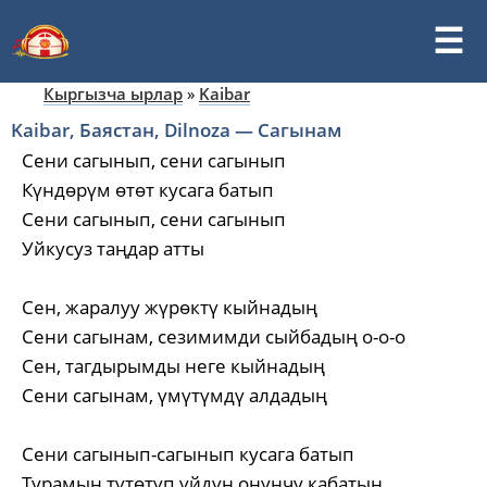
Кыргызча ырлар
»
Kaibar
Kaibar, Баястан, Dilnoza — Сагынам
Сени сагынып, сени сагынып
Күндөрүм өтөт кусага батып
Сени сагынып, сени сагынып
Уйкусуз таңдар атты
Сен, жаралуу жүрөктү кыйнадың
Сени сагынам, сезимимди сыйбадың о-о-о
Сен, тагдырымды неге кыйнадың
Сени сагынам, үмүтүмдү алдадың
Сени сагынып-сагынып кусага батып
Турамын түтөтүп үйдүн онунчу кабатын