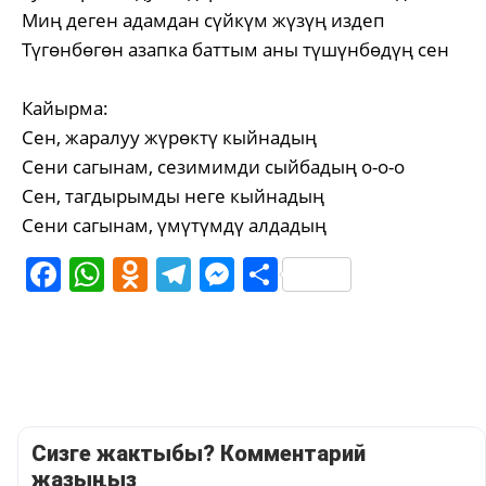
Миң деген адамдан сүйкүм жүзүң издеп
Түгөнбөгөн азапка баттым аны түшүнбөдүң сен
Кайырма:
Сен, жаралуу жүрөктү кыйнадың
Сени сагынам, сезимимди сыйбадың о-о-о
Сен, тагдырымды неге кыйнадың
Сени сагынам, үмүтүмдү алдадың
Facebook
WhatsApp
Odnoklassniki
Telegram
Messenger
Share
Сизге жактыбы? Комментарий
жазыңыз