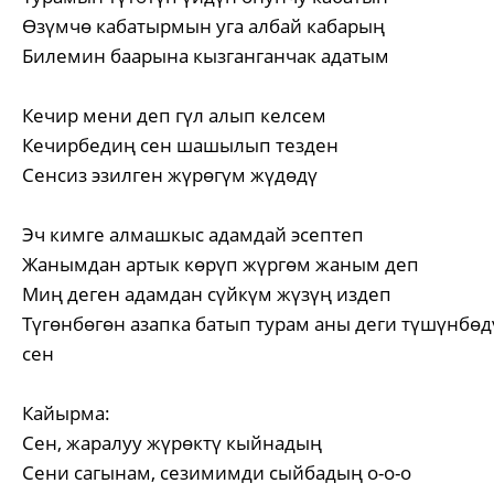
Өзүмчө кабатырмын уга албай кабарың
Билемин баарына кызганганчак адатым
Кечир мени деп гүл алып келсем
Кечирбедиң сен шашылып тезден
Сенсиз эзилген жүрөгүм жүдөдү
Эч кимге алмашкыс адамдай эсептеп
Жанымдан артык көрүп жүргөм жаным деп
Миң деген адамдан сүйкүм жүзүң издеп
Түгөнбөгөн азапка батып турам аны деги түшүнбөд
сен
Кайырма:
Сен, жаралуу жүрөктү кыйнадың
Сени сагынам, сезимимди сыйбадың о-о-о