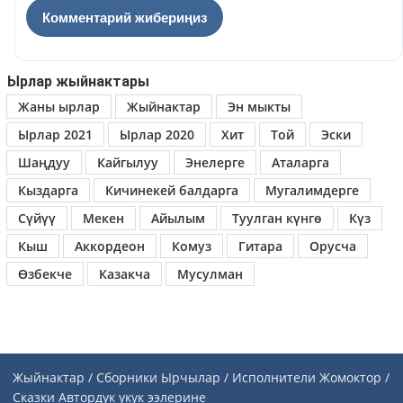
Ырлар жыйнактары
Жаны ырлар
Жыйнактар
Эн мыкты
Ырлар 2021
Ырлар 2020
Хит
Той
Эски
Шаңдуу
Кайгылуу
Энелерге
Аталарга
Кыздарга
Кичинекей балдарга
Мугалимдерге
Сүйүү
Мекен
Айылым
Туулган күнгө
Күз
Кыш
Аккордеон
Комуз
Гитара
Орусча
Өзбекче
Казакча
Мусулман
Жыйнактар / Сборники
Ырчылар / Исполнители
Жомоктор /
Сказки
Автордук укук ээлерине