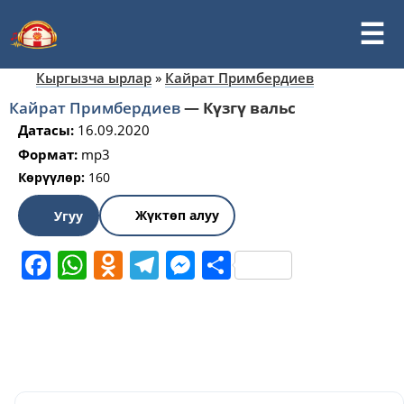
Кыргызча ырлар
»
Кайрат Примбердиев
Кайрат Примбердиев
—
Күзгү вальс
Датасы:
16.09.2020
Формат:
mp3
Көрүүлөр:
160
Жүктөп алуу
Угуу
Facebook
WhatsApp
Odnoklassniki
Telegram
Messenger
Share