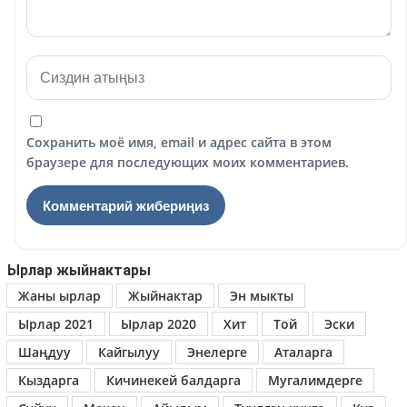
Сохранить моё имя, email и адрес сайта в этом
браузере для последующих моих комментариев.
Ырлар жыйнактары
Жаны ырлар
Жыйнактар
Эн мыкты
Ырлар 2021
Ырлар 2020
Хит
Той
Эски
Шаңдуу
Кайгылуу
Энелерге
Аталарга
Кыздарга
Кичинекей балдарга
Мугалимдерге