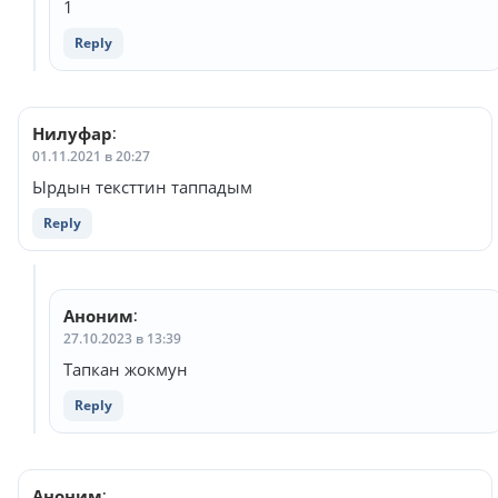
1
Reply
Нилуфар
:
01.11.2021 в 20:27
Ырдын тексттин таппадым
Reply
Аноним
:
27.10.2023 в 13:39
Тапкан жокмун
Reply
Аноним
: