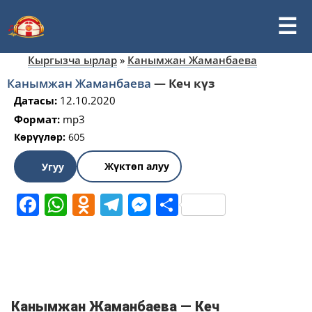
Кыргызча ырлар
»
Канымжан Жаманбаева
Канымжан Жаманбаева
—
Кеч күз
Датасы:
12.10.2020
Формат:
mp3
Көрүүлөр:
605
Жүктөп алуу
Угуу
Facebook
WhatsApp
Odnoklassniki
Telegram
Messenger
Share
Канымжан Жаманбаева — Кеч