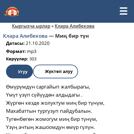
Кыргызча ырлар
»
Клара Алибекова
Клара Алибекова
—
Миң бир түн
Датасы:
21.10.2020
Формат:
mp3
Көрүүлөр:
303
Жүктөп алуу
Угуу
Өмүрүмдүн саргайып жалбырагы,
Үмүт үзүп сүйүүдөн алдыдагы .
Жүргөн кезде жолуктум миң бир түнүм,
Махабаттын тургузуп пайдубалын.
Түгөнбөгөн жомогум миң бир түнүм,
Үзүң ачтың жашоомдун өмүр гүлүн.