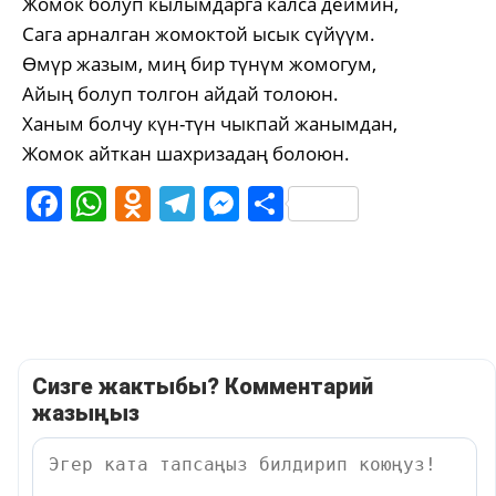
Жомок болуп кылымдарга калса деймин,
Сага арналган жомоктой ысык сүйүүм.
Өмүр жазым, миң бир түнүм жомогум,
Айың болуп толгон айдай толоюн.
Ханым болчу күн-түн чыкпай жанымдан,
Жомок айткан шахризадаң болоюн.
Facebook
WhatsApp
Odnoklassniki
Telegram
Messenger
Share
Сизге жактыбы? Комментарий
жазыңыз