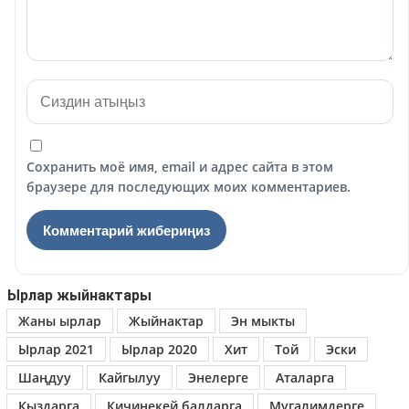
Сохранить моё имя, email и адрес сайта в этом
браузере для последующих моих комментариев.
Ырлар жыйнактары
Жаны ырлар
Жыйнактар
Эн мыкты
Ырлар 2021
Ырлар 2020
Хит
Той
Эски
Шаңдуу
Кайгылуу
Энелерге
Аталарга
Кыздарга
Кичинекей балдарга
Мугалимдерге