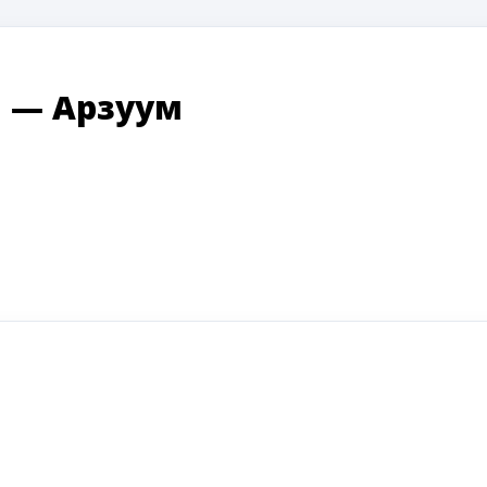
ы
—
Арзуум