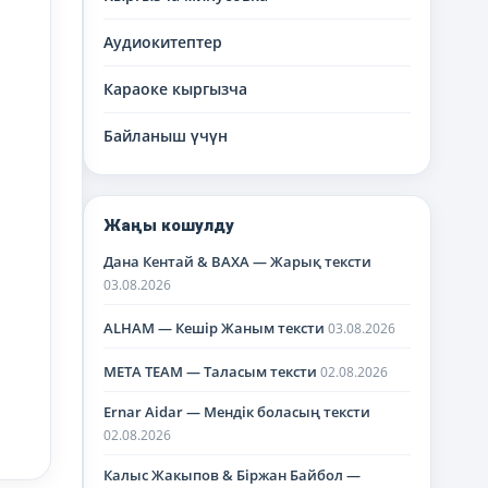
Аудиокитептер
Караоке кыргызча
Байланыш үчүн
Жаңы кошулду
Дана Кентай & BAXA — Жарық тексти
03.08.2026
ALHAM — Кешір Жаным тексти
03.08.2026
META TEAM — Таласым тексти
02.08.2026
Ernar Aidar — Мендік боласың тексти
02.08.2026
Калыс Жакыпов & Біржан Байбол —