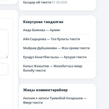
Кыздар ай тексти
01.08.2026
Кокусунан тандалган
Аида Баякова — Армян
Айя Садырова — Тоо булагы тексти
Майрам Дүйшекеева — Жан эркем тексти
Кундуз Канатбек кызы — Арзуум тексти
Калыс Жакыпов — Махабатсыз өмүр
болобу тексти
Жаңы комментарийлер
Аноним
к записи
Түмөнбай Колдошов —
Өмүр тексти