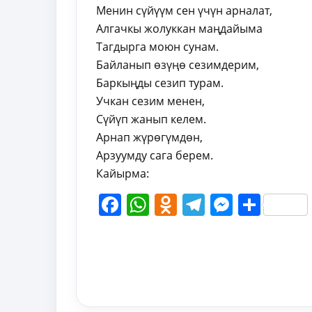
Менин сүйүүм сен үчүн арналат,
Алгачкы жолуккан маңдайыма
Тагдырга моюн сунам.
Байланып өзүңө сезимдерим,
Баркыңды сезип турам.
Учкан сезим менен,
Сүйүп жанып келем.
Арнап жүрөгүмдөн,
Арзуумду сага берем.
Кайырма:
Facebook
WhatsApp
Odnoklassni
Telegram
Messen
Shar