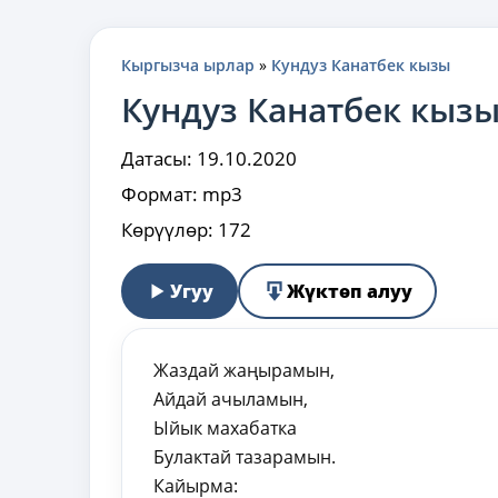
Кыргызча ырлар
»
Кундуз Канатбек кызы
Кундуз Канатбек кыз
Датасы:
19.10.2020
Формат:
mp3
Көрүүлөр:
172
Угуу
Жүктөп алуу
Жаздай жаңырамын,
Айдай ачыламын,
Ыйык махабатка
Булактай тазарамын.
Кайырма: