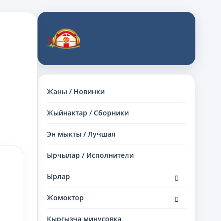
Жаны / Новинки
Жыйнактар / Сборники
Эн мыкты / Лучшая
Ырчылар / Исполнители
раскрыть
Ырлар
дочернее
меню
раскрыть
Жомоктор
дочернее
меню
Кыргызча минусовка