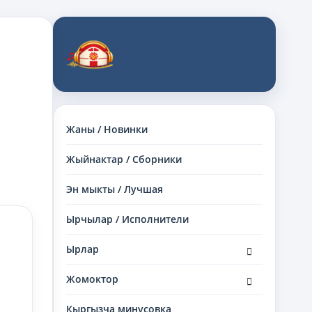
Жаны / Новинки
Жыйнактар / Сборники
Эн мыкты / Лучшая
Ырчылар / Исполнители
раскрыть
Ырлар
дочернее
меню
раскрыть
Жомоктор
дочернее
меню
Кыргызча минусовка