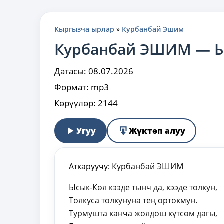
Кыргызча ырлар
»
Курбанбай Эшим
Курбанбай ЭШИМ — 
Датасы:
08.07.2026
Формат:
mp3
Көрүүлөр:
2144
Угуу
Жүктөп алуу
Аткаруучу:
Курбанбай ЭШИМ
Ысык-Көл кээде тынч да, кээде толкун,
Толкуса толкунуна тең ортокмун.
Турмушта канча жолдош күтсөм дагы,