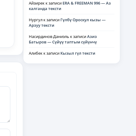
Айзирек
к записи
ERA & FREEMAN 996 — Аз
калганда тексти
Нургул
к записи
Гүлбү Ороскул кызы —
Арзуу тексти
Насирдинов Даниэль
к записи
Азиз
Батыров — Сүйүү таптым сүйүнчү
Алибек
к записи
Кызыл гүл тексти