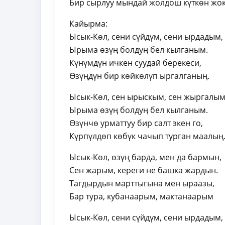
Бир сырлуу мындай жолдош күткөн жо
Кайырма:
Ысык-Көл, сени сүйдүм, сени ырдадым,
Ырыма өзүң болдуң бел кылганым.
Күнүмдүн ичкен суудай берекеси,
Өзүңдүн бир көйкөлүп ыргалганың.
Ысык-Көл, сен ырыскым, сен жыргалым
Ырыма өзүң болдуң бел кылганым.
Өзүнчө урматтуу бир салт экен го,
Күрпүлдөп көбүк чачып турган маалың
Ысык-Көл, өзүң барда, мен да бармын,
Сен жарым, кереги не башка жардын.
Тагдырдын марттыгына мен ыраазы,
Бар тура, кубанаарым, мактанаарым
Ысык-Көл, сени сүйдүм, сени ырдадым,