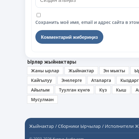
Сохранить моё имя, email и адрес сайта в э
Ырлар жыйнактары
Жаны ырлар
Жыйнактар
Эн мыкты
Ы
Кайгылуу
Энелерге
Аталарга
Кыздарг
Айылым
Туулган күнгө
Күз
Кыш
А
Мусулман
Жыйнактар / Сборники
Ырчылар / Исполнители
Ж
© 2003-2026 Kyrgyz-Audio.com