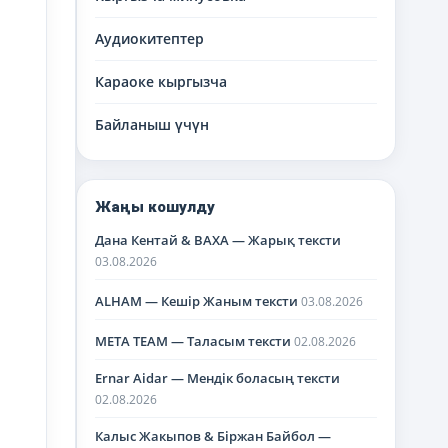
Аудиокитептер
Караоке кыргызча
Байланыш үчүн
Жаңы кошулду
Дана Кентай & BAXA — Жарық тексти
03.08.2026
ALHAM — Кешір Жаным тексти
03.08.2026
META TEAM — Таласым тексти
02.08.2026
Ernar Aidar — Мендік боласың тексти
02.08.2026
Калыс Жакыпов & Біржан Байбол —