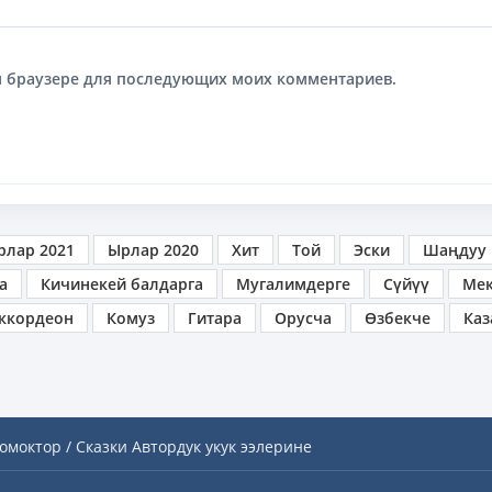
том браузере для последующих моих комментариев.
рлар 2021
Ырлар 2020
Хит
Той
Эски
Шаңдуу
а
Кичинекей балдарга
Мугалимдерге
Сүйүү
Ме
ккордеон
Комуз
Гитара
Орусча
Өзбекче
Каз
омоктор / Сказки
Автордук укук ээлерине