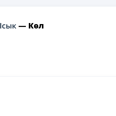
Ысык
—
Көл