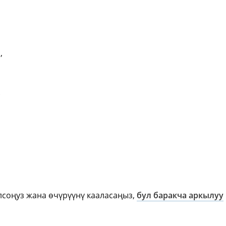
,
.
олсоңуз жана өчүрүүнү кааласаңыз,
бул баракча аркылуу