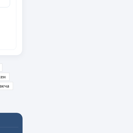
кен
акча