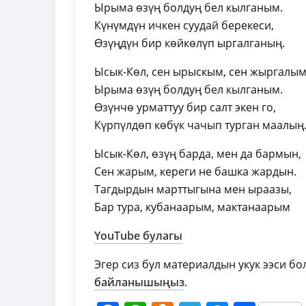
Ырыма өзүң болдуң бел кылганым.
Күнүмдүн ичкен суудай берекеси,
Өзүңдүн бир көйкөлүп ыргалганың.
Ысык-Көл, сен ырыскым, сен жыргалым
Ырыма өзүң болдуң бел кылганым.
Өзүнчө урматтуу бир салт экен го,
Күрпүлдөп көбүк чачып турган маалың
Ысык-Көл, өзүң барда, мен да бармын,
Сен жарым, кереги не башка жардын.
Тагдырдын марттыгына мен ыраазы,
Бар тура, кубанаарым, мактанаарым
YouTube булагы
Эгер сиз бул материалдын укук ээси б
байланышыңыз
.