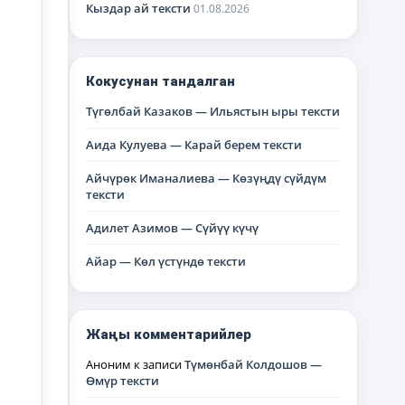
Кыздар ай тексти
01.08.2026
Кокусунан тандалган
Түгөлбай Казаков — Ильястын ыры тексти
Аида Кулуева — Карай берем тексти
Айчүрөк Иманалиева — Көзүңдү сүйдүм
тексти
Адилет Азимов — Сүйүү күчү
Айар — Көл үстүндө тексти
Жаңы комментарийлер
Аноним
к записи
Түмөнбай Колдошов —
Өмүр тексти