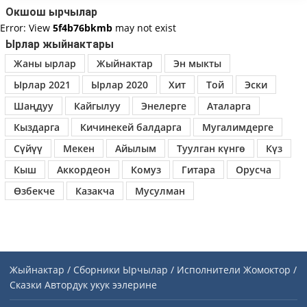
Окшош ырчылар
Error: View
5f4b76bkmb
may not exist
Ырлар жыйнактары
Жаны ырлар
Жыйнактар
Эн мыкты
Ырлар 2021
Ырлар 2020
Хит
Той
Эски
Шаңдуу
Кайгылуу
Энелерге
Аталарга
Кыздарга
Кичинекей балдарга
Мугалимдерге
Сүйүү
Мекен
Айылым
Туулган күнгө
Күз
Кыш
Аккордеон
Комуз
Гитара
Орусча
Өзбекче
Казакча
Мусулман
Жыйнактар / Сборники
Ырчылар / Исполнители
Жомоктор /
Сказки
Автордук укук ээлерине